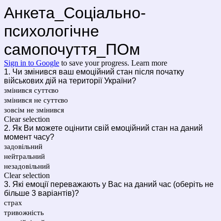
Анкета_Соціально-
психологічне
самопочуття_ПОм
Sign in to Google
to save your progress.
Learn more
1. Чи змінився ваш емоційний стан після початку
військових дій на території України?
змінився суттєво
змінився не суттєво
зовсім не змінився
Clear selection
2. Як Ви можете оцінити свій емоційний стан на даний
момент часу?
задовільний
нейтральний
незадовільний
Clear selection
3. Які емоції переважають у Вас на даний час (оберіть не
більше 3 варіантів)?
страх
тривожність