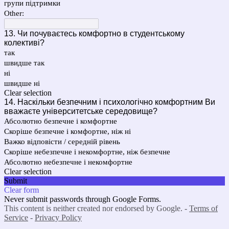
групи підтримки
Other:
13. Чи почуваєтесь комфортно в студентському
колективі?
так
швидше так
ні
швидше ні
Clear selection
14. Наскільки безпечним і психологічно комфортним Ви
вважаєте університетське середовище?
Абсолютно безпечне і комфортне
Скоріше безпечне і комфортне, ніж ні
Важко відповісти / середній рівень
Скоріше небезпечне і некомфортне, ніж безпечне
Абсолютно небезпечне і некомфортне
Clear selection
Submit
Clear form
Never submit passwords through Google Forms.
This content is neither created nor endorsed by Google. -
Terms of
Service
-
Privacy Policy