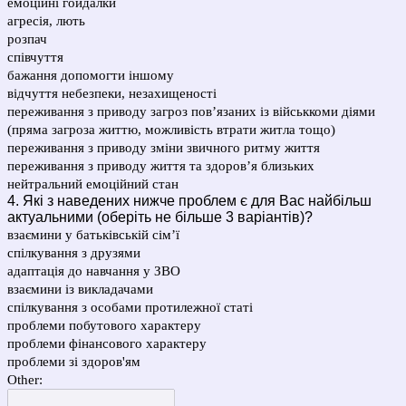
емоційні гойдалки
агресія, лють
розпач
співчуття
бажання допомогти іншому
відчуття небезпеки, незахищеності
переживання з приводу загроз пов’язаних із військкоми діями
(пряма загроза життю, можливість втрати житла тощо)
переживання з приводу зміни звичного ритму життя
переживання з приводу життя та здоров’я близьких
нейтральний емоційний стан
4. Які з наведених нижче проблем є для Вас найбільш
актуальними (оберіть не більше 3 варіантів)?
взаємини у батьківській сім’ї
спілкування з друзями
адаптація до навчання у ЗВО
взаємини із викладачами
спілкування з особами протилежної статі
проблеми побутового характеру
проблеми фінансового характеру
проблеми зі здоров'ям
Other: