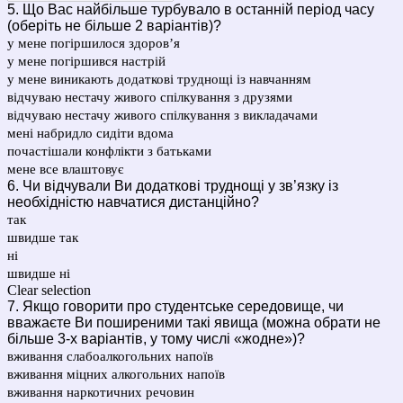
5. Що Вас найбільше турбувало в останній період часу
(оберіть не більше 2 варіантів)?
у мене погіршилося здоров’я
у мене погіршився настрій
у мене виникають додаткові труднощі із навчанням
відчуваю нестачу живого спілкування з друзями
відчуваю нестачу живого спілкування з викладачами
мені набридло сидіти вдома
почастішали конфлікти з батьками
мене все влаштовує
6. Чи відчували Ви додаткові труднощі у зв’язку із
необхідністю навчатися дистанційно?
так
швидше так
ні
швидше ні
Clear selection
7. Якщо говорити про студентське середовище, чи
вважаєте Ви поширеними такі явища (можна обрати не
більше 3-х варіантів, у тому числі «жодне»)?
вживання слабоалкогольних напоїв
вживання міцних алкогольних напоїв
вживання наркотичних речовин