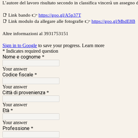
L’autore del lavoro risultato secondo in classifica vincerà un assegno d
📑 Link bando 👉
https://goo.gl/A5p37T
📑 Link modulo da allegare alle fotografie 👉
https://goo.gl/MhdE8B
Altre informazioni al 3931753151
Sign in to Google
to save your progress.
Learn more
* Indicates required question
Nome e cognome
*
Your answer
Codice fiscale
*
Your answer
Città di provenienza
*
Your answer
Età
*
Your answer
Professione
*