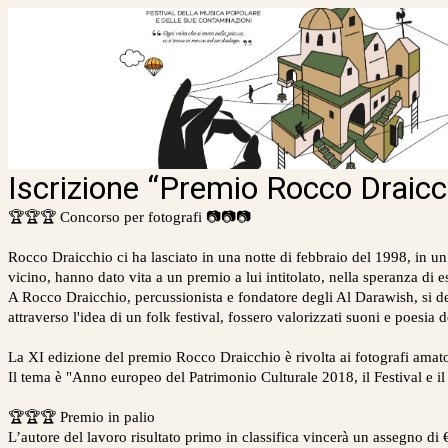
Iscrizione “Premio Rocco Draicc
🏆🏆🏆 Concorso per fotografi 📷📷📷
Rocco Draicchio ci ha lasciato in una notte di febbraio del 1998, in un
vicino, hanno dato vita a un premio a lui intitolato, nella speranza di e
A Rocco Draicchio, percussionista e fondatore degli Al Darawish, si dev
attraverso l'idea di un folk festival, fossero valorizzati suoni e poesia d
La XI edizione del premio Rocco Draicchio è rivolta ai fotografi amator
Il tema è "Anno europeo del Patrimonio Culturale 2018, il Festival e i
🏆🏆🏆 Premio in palio
L’autore del lavoro risultato primo in classifica vincerà un assegno di 