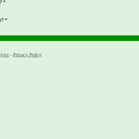
?
*
и?
*
rvice
-
Privacy Policy