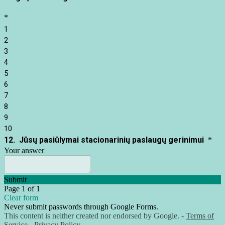
*
1
2
3
4
5
6
7
8
9
10
12.
Jūsų pasiūlymai stacionarinių paslaugų gerinimui
*
Your answer
Submit
Page 1 of 1
Clear form
Never submit passwords through Google Forms.
This content is neither created nor endorsed by Google. -
Terms of
Service
-
Privacy Policy