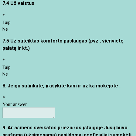
7.4
Už vaistus
*
Taip
Ne
7.5 Už suteiktas komforto paslaugas
(pvz., vienvietę
palatą ir kt.)
*
Taip
Ne
8.
Jeigu sutinkate, įrašykite kam ir už ką mokėjote :
*
Your answer
9.
Ar asmens sveikatos priežiūros įstaigoje Jūsų buvo
prašoma (užsimenama) papildomai neoficialiai sumokėti