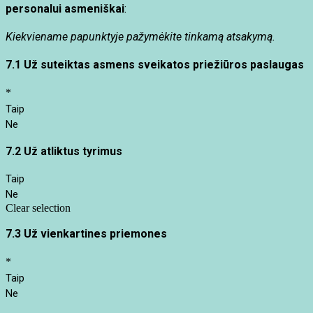
personalui asmeniškai
:
Kiekviename papunktyje pažymėkite tinkamą atsakymą.
7.1 Už suteiktas asmens sveikatos priežiūros paslaugas
*
Taip
Ne
7.2
Už atliktus tyrimus
Taip
Ne
Clear selection
7.3
Už vienkartines priemones
*
Taip
Ne