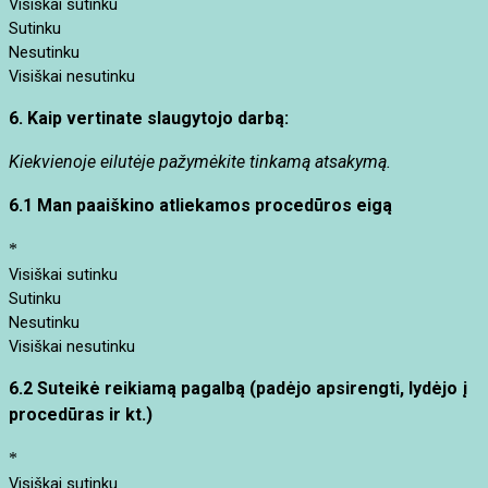
Visiškai sutinku
Sutinku
Nesutinku
Visiškai nesutinku
6.
Kaip vertinate slaugytojo darbą:
Kiekvienoje eilutėje pažymėkite tinkamą atsakymą.
6.1 Man paaiškino atliekamos procedūros eigą
*
Visiškai sutinku
Sutinku
Nesutinku
Visiškai nesutinku
6.2
Suteikė reikiamą pagalbą (padėjo apsirengti, lydėjo į
procedūras ir kt.)
*
Visiškai sutinku