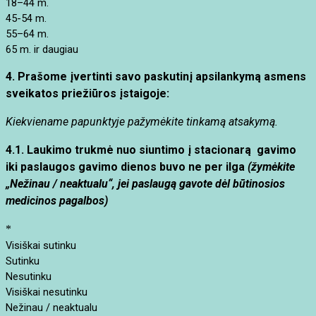
18–44 m.
45-54 m.
55–64 m.
65 m. ir daugiau
4. Prašome įvertinti savo paskutinį apsilankymą asmens
sveikatos priežiūros įstaigoje:
Kiekviename papunktyje pažymėkite tinkamą atsakymą.
4.1. Laukimo trukmė nuo siuntimo į stacionarą gavimo
iki paslaugos gavimo dienos buvo ne per ilga
(žymėkite
„Nežinau / neaktualu“, jei paslaugą gavote dėl būtinosios
medicinos pagalbos)
*
Visiškai sutinku
Sutinku
Nesutinku
Visiškai nesutinku
Nežinau / neaktualu