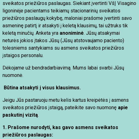
sveikatos priežiūros paslaugas. Siekiant įvertinti VšĮ Visagino
ligoninėje pacientams teikiamų stacionarinių sveikatos
priežiūros paslaugų kokybę, maloniai prašome įvertinti savo
asmeninę patirtį ir atsakyti į keletą klausimų, tai užtruks tik
keletą minučių. Anketa yra
anoniminė
. Jūsų atsakymai
neturės jokios įtakos Jūsų (Jūsų atstovaujamo paciento)
tolesniems santykiams su asmens sveikatos priežiūros
įstaigos personalu.
Dėkojame už bendradarbiavimą. Mums labai svarbi Jūsų
nuomonė.
Būtina atsakyti į visus klausimus.
Jeigu Jūs pastaruoju metu kelis kartus kreipėtės į asmens
sveikatos priežiūros įstaigą, pateikite savo nuomonę
apie
paskutinį vizitą
.
1. Prašome nurodyti, kas gavo asmens sveikatos
priežiūros paslaugas: