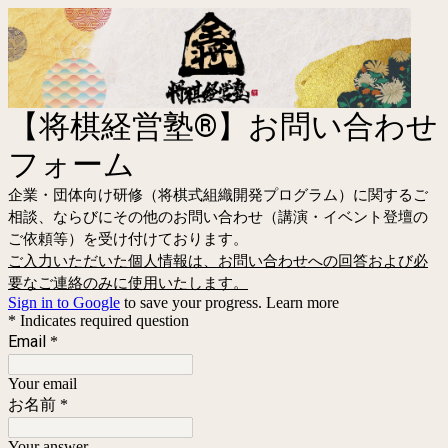
【将棋経営塾®︎】お問い合わせ
フォーム
企業・団体向け研修（将棋式組織開発プログラム）に関するご
相談、ならびにその他のお問い合わせ（講演・イベント登壇の
ご依頼等）を受け付けております。
ご入力いただいた個人情報は、お問い合わせへの回答および必
要なご連絡のみに使用いたします。
Sign in to Google
to save your progress.
Learn more
* Indicates required question
Email
*
Your email
お名前
*
Your answer