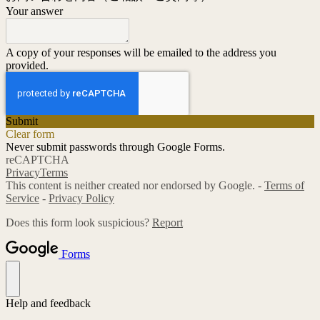
Your answer
A copy of your responses will be emailed to the address you
provided.
Submit
Clear form
Never submit passwords through Google Forms.
reCAPTCHA
Privacy
Terms
This content is neither created nor endorsed by Google. -
Terms of
Service
-
Privacy Policy
Does this form look suspicious?
Report
Forms
Help and feedback