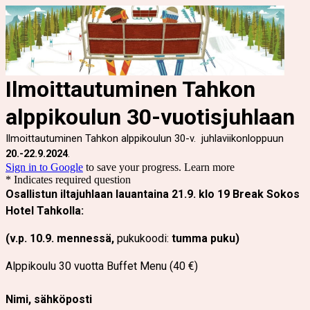
Ilmoittautuminen Tahkon
alppikoulun 30-vuotisjuhlaan
Ilmoittautuminen Tahkon alppikoulun 30-v. juhlaviikonloppuun
20.-22.9.2024
.
Sign in to Google
to save your progress.
Learn more
* Indicates required question
Osallistun iltajuhlaan lauantaina 21.9. klo 19 Break Sokos
Hotel Tahkolla:
(v.p. 10.9. mennessä,
pukukoodi:
tumma puku)
Alppikoulu 30 vuotta Buffet Menu (40 €)
Nimi, s
ähköposti