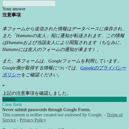
Your answer
注意事項
本フォームから送信された情報はデータベースに保存され、
また「Humanoの友人」宛に通知が転送されます。この
情報
はHumanoおよび当該友人により閲覧されます（ちなみに、
Humanoには友人のフォームの通知が来ます）。
また、本フォームは、Googleフォームを利用しています。
Google側が取得する情報については、
Googleのプライバシー
ポリシー
をご確認ください。
*
上記の注意事項を確認しました。
Submit
Clear form
Never submit passwords through Google Forms.
This content is neither created nor endorsed by Google. -
Terms of
Service
-
Privacy Policy