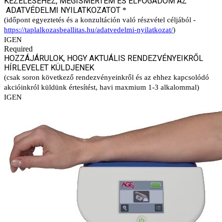
KEZELÉSÉHEZ, MEGISMERTEM ÉS ELFOGADOM AZ
ADATVÉDELMI NYILATKOZATOT
*
(időpont egyeztetés és a konzultáción való részvétel céljából -
https://taplalkozasbeallitas.hu/adatvedelmi-nyilatkozat/
)
IGEN
Required
HOZZÁJÁRULOK, HOGY AKTUÁLIS RENDEZVÉNYEIKRŐL
HÍRLEVELET KÜLDJENEK
(csak soron következő rendezvényeinkről és az ehhez kapcsolódó
akcióinkról küldünk értesítést, havi maxmium 1-3 alkalommal)
IGEN