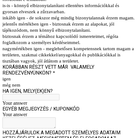
is-is - könnyű elbizonytalanítani ellentétes információkkal és
gyorsan elveszek a zűrzavarban.
inkább igen - de sokszor még mindig bizonytalannak érzem magam.
jelentős mértékben igen - biztosnak érzem az alapokat, jól
tájékozódom, nem könnyű elbizonytalanítani.
biztosnak érzem a témához kapcsolódó ismereteimet, régóta
foglalkozom a személyes kérdéseimmel.
nagymértékben igen - meglehetősen kompetensnek tartom magam a
területen, szakmai cikkekkel/anyagokkal és publikációkkal is
tisztában vagyok, jól átlátom a területet.
KORÁBBAN RÉSZT VETT MÁR VALAMELY
RENDEZVÉNYÜNKÖN?
*
igen
még nem
HA IGEN, MELY(EK)EN?
Your answer
EGYÉB MEGJEGYZÉS / KUPONKÓD
Your answer
HOZZÁJÁRULOK A MEGADOTT SZEMÉLYES ADATAIM