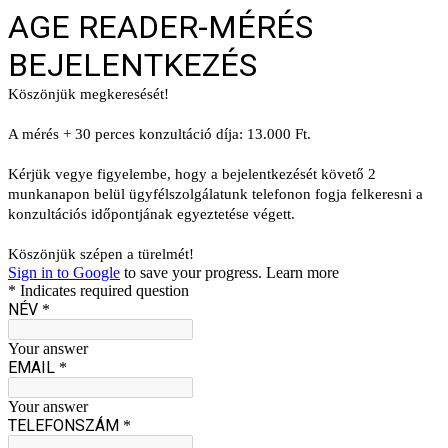
AGE READER-MÉRÉS
BEJELENTKEZÉS
Köszönjük megkeresését!
A mérés + 30 perces konzultáció díja: 13.000 Ft.
Kérjük vegye figyelembe, hogy a bejelentkezését követő 2
munkanapon belül ügyfélszolgálatunk telefonon fogja felkeresni a
konzultációs időpontjának egyeztetése végett.
Köszönjük szépen a türelmét!
Sign in to Google
to save your progress.
Learn more
* Indicates required question
NÉV
*
Your answer
EMAIL
*
Your answer
TELEFONSZÁM
*