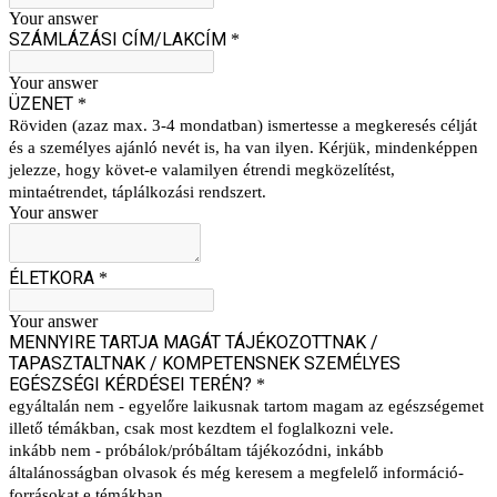
Your answer
SZÁMLÁZÁSI CÍM/LAKCÍM
*
Your answer
ÜZENET
*
Röviden (azaz max. 3-4 mondatban) ismertesse a megkeresés célját
és a személyes ajánló nevét is, ha van ilyen. Kérjük, mindenképpen
jelezze, hogy követ-e valamilyen étrendi megközelítést,
mintaétrendet, táplálkozási rendszert.
Your answer
ÉLETKORA
*
Your answer
MENNYIRE TARTJA MAGÁT TÁJÉKOZOTTNAK /
TAPASZTALTNAK / KOMPETENSNEK SZEMÉLYES
EGÉSZSÉGI KÉRDÉSEI TERÉN?
*
egyáltalán nem - egyelőre laikusnak tartom magam az egészségemet
illető témákban, csak most kezdtem el foglalkozni vele.
inkább nem - próbálok/próbáltam tájékozódni, inkább
általánosságban olvasok és még keresem a megfelelő információ-
forrásokat e témákban.