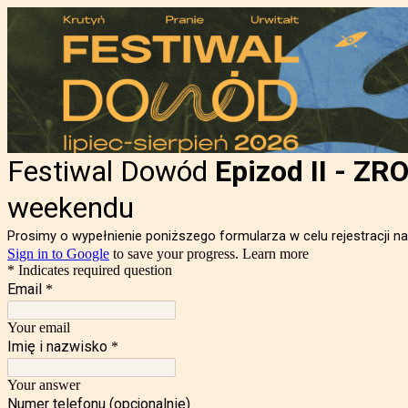
Festiwal Dowód
Epizod II -
ZROB
weekendu
Prosimy o wypełnienie poniższego formularza w celu rejestracji 
Sign in to Google
to save your progress.
Learn more
* Indicates required question
Email
*
Your email
Imię i nazwisko
*
Your answer
Numer telefonu (opcjonalnie)