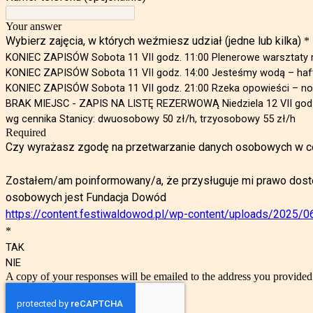
Your answer
Wybierz zajęcia, w których weźmiesz udział (jedne lub kilka)
*
KONIEC ZAPISÓW Sobota 11 VII godz. 11:00 Plenerowe warsztaty rysu
KONIEC ZAPISÓW Sobota 11 VII godz. 14:00 Jesteśmy wodą – haftu
KONIEC ZAPISÓW Sobota 11 VII godz. 21:00 Rzeka opowieści – no
BRAK MIEJSC - ZAPIS NA LISTĘ REZERWOWĄ Niedziela 12 VII godz. 
wg cennika Stanicy: dwuosobowy 50 zł/h, trzyosobowy 55 zł/h
Required
Czy wyrażasz zgodę na przetwarzanie danych osobowych w celu
Zostałem/am poinformowany/a, że przysługuje mi prawo dostęp
osobowych jest Fundacja Dowód
https://content.festiwaldowod.pl/wp-content/uploads/2025/
*
TAK
NIE
A copy of your responses will be emailed to the address you provided