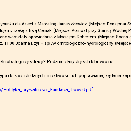
nku dla dzieci z Marceliną Jarnuszkiewicz. (Miejsce: Pensjonat Syr
jemy rzekę z Ewą Cieniak. (Miejsce: Pomost przy Stanicy Wodnej 
cne warsztaty opowiadania z Maciejem Robertem. (Miejsce: Scena 
11:00 Joanna Dzyr – spływ ornitologiczno-hydrologiczny. (Miejsc
 obsługi rejestracji? Podanie danych jest dobrowolne.
u do swoich danych, możliwości ich poprawiania, żądania zapr
06/Polityka_prywatnosci_Fundacja_Dowod.pdf
.