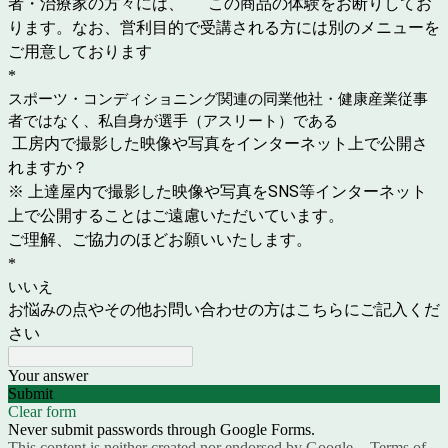
者・治療家の方々には、 この商品の体験をお断りしてお
ります。なお、営利目的で受講される方には別のメニューを
ご用意しております
*
スポーツ・コンディショニング関連の同業他社・健康産業従事
者ではなく、私自身が選手（アスリート）である
工房内で撮影した映像や写真をインターネット上で公開さ
れますか？
※ 上達屋内で撮影した映像や写真をSNS等インターネット
上で公開することはご遠慮いただいています。
ご理解、ご協力のほどお願いいたします。
*
いいえ
お悩みの点やその他お問い合わせの方はこちらにご記入くだ
さい
Your answer
Submit
Clear form
Never submit passwords through Google Forms.
This content is neither created nor endorsed by Google. -
Terms of