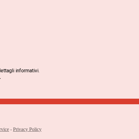
ettagli informativi.
.
rvice
-
Privacy Policy