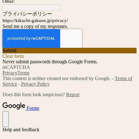
Other:
プライバシーポリシー
https://kikuchi-gakuen.jp/privacy/
Send me a copy of my responses.
Submit
Clear form
Never submit passwords through Google Forms.
reCAPTCHA
Privacy
Terms
This content is neither created nor endorsed by Google. -
Terms of
Service
-
Privacy Policy
Does this form look suspicious?
Report
Forms
Help and feedback