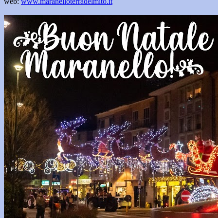
web:
www.maranelloterradelmito.it