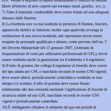
6) E’ vietato il deposito di liquidi infiammabili e l'utilizzo di fiamme
libere all'interno di aree coperte (ad esempio stand, gazebo, ecc..);
7) Tutto il materiale combustibile deve essere tenuto ad una adeguata
distanza dalle fiamme;
8) La bombola non va mai sostituita in presenza di fiamme, bracieri,
apparecchi elettrici in funzione; inoltre ogni qualvolta avvenga la
sostituzione di una nuova bombola, tale operazione dovrà essere
eseguita da personale qualificato e idoneo, come previsto dall’art. 5
del Decreto Ministeriale del 15 gennaio 2007, (Attestato di
frequentazione di corso per utilizzatori professionali di GPL); dovrà
essere sostituita anche la guarnizione tra il rubinetto e il regolatore;
9) Il tubo di gomma che collega il regolatore al fornello deve essere
del tipo adatto per GPL e marchiato secondo le norme UNI vigenti;
deve essere altresì, periodicamente controllato e sostituito se non
integro e/o scaduto; il tubo di gomma deve essere fissato
solidamente alle due estremità mediante l’applicazione di fascette di
sicurezza adatte ad uso GPL marchiate secondo le norme UNI
vigenti e periodicamente controllate.
10) È obbligatorio chiudere il rubinetto del gas nei periodi di