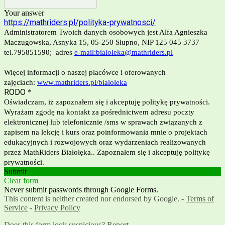
Your answer
https://mathriders.pl/polityka-prywatnosci/
Administratorem Twoich danych osobowych jest Alfa Agnieszka
Maczugowska, Asnyka 15, 05-250 Słupno, NIP 125 045 3737
tel.795851590; adres
e-mail:bialoleka@mathriders.pl
Więcej informacji o naszej placówce i oferowanych
zajęciach:
www.mathriders.pl/bialoleka
RODO
*
Oświadczam, iż zapoznałem się i akceptuję politykę prywatności.
Wyrażam zgodę na kontakt za pośrednictwem adresu poczty
elektronicznej lub telefonicznie /sms w sprawach związanych z
zapisem na lekcję i kurs oraz poinformowania mnie o projektach
edukacyjnych i rozwojowych oraz wydarzeniach realizowanych
przez MathRiders Białołęka.. Zapoznałem się i akceptuję politykę
prywatności.
Submit
Clear form
Never submit passwords through Google Forms.
This content is neither created nor endorsed by Google. -
Terms of
Service
-
Privacy Policy
Does this form look suspicious?
Report