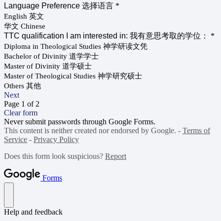
Language Preference 选择语言
*
English 英文
华文 Chinese
TTC qualification I am interested in: 我有意思考取的学位：
*
Diploma in Theological Studies 神学研读文凭
Bachelor of Divinity 道学学士
Master of Divinity 道学硕士
Master of Theological Studies 神学研究硕士
Others 其他
Next
Page 1 of 2
Clear form
Never submit passwords through Google Forms.
This content is neither created nor endorsed by Google. -
Terms of
Service
-
Privacy Policy
Does this form look suspicious?
Report
Forms
Help and feedback