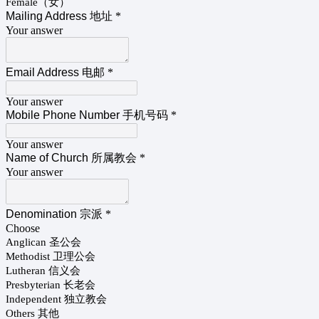
Female（女）
Mailing Address 地址
*
Your answer
Email Address 电邮
*
Your answer
Mobile Phone Number 手机号码
*
Your answer
Name of Church 所属教会
*
Your answer
Denomination 宗派
*
Choose
Anglican 圣公会
Methodist 卫理公会
Lutheran 信义会
Presbyterian 长老会
Independent 独立教会
Others 其他