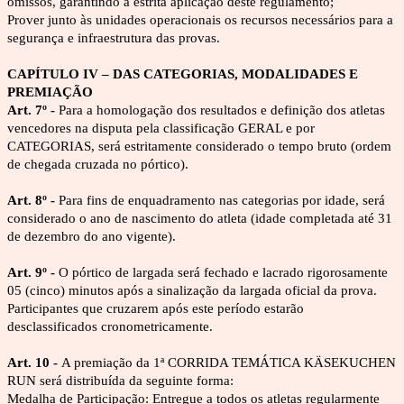
omissos, garantindo a estrita aplicação deste regulamento;
Prover junto às unidades operacionais os recursos necessários para a 
segurança e infraestrutura das provas.
CAPÍTULO IV – DAS CATEGORIAS, MODALIDADES E 
PREMIAÇÃO
Art. 7º - 
Para a homologação dos resultados e definição dos atletas 
vencedores na disputa pela classificação GERAL e por 
CATEGORIAS, será estritamente considerado o tempo bruto (ordem 
de chegada cruzada no pórtico).
Art. 8º - 
Para fins de enquadramento nas categorias por idade, será 
considerado o ano de nascimento do atleta (idade completada até 31 
de dezembro do ano vigente).
Art. 9º - 
O pórtico de largada será fechado e lacrado rigorosamente 
05 (cinco) minutos após a sinalização da largada oficial da prova. 
Participantes que cruzarem após este período estarão 
desclassificados cronometricamente.
Art. 10 - 
A premiação da 1ª CORRIDA TEMÁTICA KÄSEKUCHEN 
RUN será distribuída da seguinte forma:
Medalha de Participação: Entregue a todos os atletas regularmente 