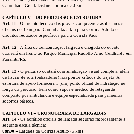
Caminhada Geral: Distância única de 3 km
CAPÍTULO V – DO PERCURSO E ESTRUTURA
Art. 11 -
 O circuito técnico das provas compreende as distâncias 
oficiais de 3 km para Caminhada, 5 km para Corrida Adulto e 
circuitos reduzidos específicos para a Corrida Kids.
Art. 12 -
 A área de concentração, largada e chegada do evento 
ocorrerá em frente ao Parque Municipal Rudolfo Arno Goldhardt, em 
Panambi/RS.
Art. 13 -
 O percurso contará com sinalização visual completa, além 
de fiscais de rota (balizadores) nos pontos críticos do trajeto. A 
estrutura de apoio fornecerá 1 (um) ponto oficial de hidratação ao 
longo do percurso, bem como suporte médico de retaguarda 
composto por ambulância e equipe especializada para primeiros 
socorros básicos.
CAPÍTULO VI – CRONOGRAMA DE LARGADAS
Art. 14 - 
Os horários oficiais de largada seguirão rigorosamente a 
seguinte escala técnica:
08h00 –
 Largada da Corrida Adulto (5 km)