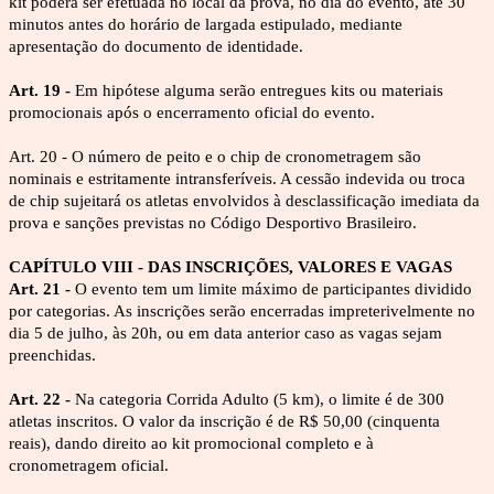
kit poderá ser efetuada no local da prova, no dia do evento, até 30 
minutos antes do horário de largada estipulado, mediante 
apresentação do documento de identidade.
Art. 19 - 
Em hipótese alguma serão entregues kits ou materiais 
promocionais após o encerramento oficial do evento.
Art. 20 - O número de peito e o chip de cronometragem são 
nominais e estritamente intransferíveis. A cessão indevida ou troca 
de chip sujeitará os atletas envolvidos à desclassificação imediata da 
prova e sanções previstas no Código Desportivo Brasileiro.
CAPÍTULO VIII - DAS INSCRIÇÕES, VALORES E VAGAS
Art. 21 -
 O evento tem um limite máximo de participantes dividido 
por categorias. As inscrições serão encerradas impreterivelmente no 
dia 5 de julho, às 20h, ou em data anterior caso as vagas sejam 
preenchidas.
Art. 22 - 
Na categoria Corrida Adulto (5 km), o limite é de 300 
atletas inscritos. O valor da inscrição é de R$ 50,00 (cinquenta 
reais), dando direito ao kit promocional completo e à 
cronometragem oficial.