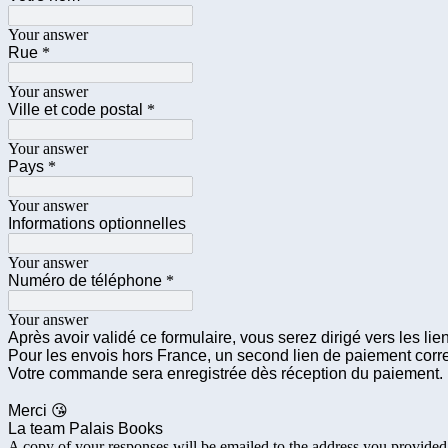
Your answer
Rue
*
Your answer
Ville et code postal
*
Your answer
Pays
*
Your answer
Informations optionnelles
Your answer
Numéro de téléphone
*
Your answer
Après avoir validé ce formulaire, vous serez dirigé vers les l
Pour les envois hors France, un second lien de paiement corr
Votre commande sera enregistrée dès réception du paiement.
Merci 😘
La team Palais Books
A copy of your responses will be emailed to the address you provided