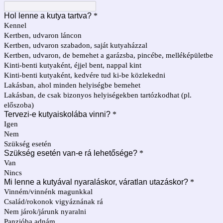
Hol lenne a kutya tartva?
*
Kennel
Kertben, udvaron láncon
Kertben, udvaron szabadon, saját kutyaházzal
Kertben, udvaron, de bemehet a garázsba, pincébe, melléképületbe
Kinti-benti kutyaként, éjjel bent, nappal kint
Kinti-benti kutyaként, kedvére tud ki-be közlekedni
Lakásban, ahol minden helyiségbe bemehet
Lakásban, de csak bizonyos helyiségekben tartózkodhat (pl.
előszoba)
Tervezi-e kutyaiskolába vinni?
*
Igen
Nem
Szükség esetén
Szükség esetén van-e rá lehetősége?
*
Van
Nincs
Mi lenne a kutyával nyaraláskor, váratlan utazáskor?
*
Vinném/vinnénk magunkkal
Család/rokonok vigyáznának rá
Nem járok/járunk nyaralni
Panzióba adnám