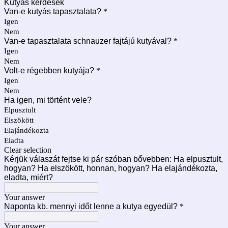
Kutyás kérdések
Van-e kutyás tapasztalata?
*
Igen
Nem
Van-e tapasztalata schnauzer fajtájú kutyával?
*
Igen
Nem
Volt-e régebben kutyája?
*
Igen
Nem
Ha igen, mi történt vele?
Elpusztult
Elszökött
Elajándékozta
Eladta
Clear selection
Kérjük válaszát fejtse ki pár szóban bővebben: Ha elpusztult,
hogyan? Ha elszökött, honnan, hogyan? Ha elajándékozta,
eladta, miért?
Your answer
Naponta kb. mennyi időt lenne a kutya egyedül?
*
Your answer