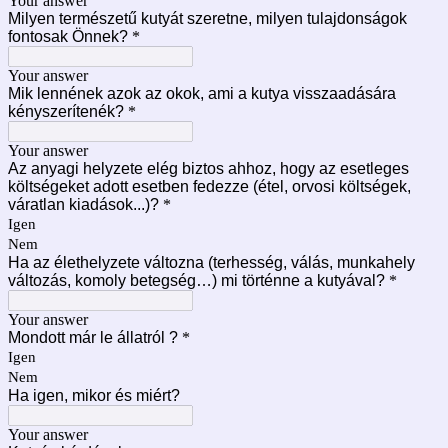
Your answer
Milyen természetű kutyát szeretne, milyen tulajdonságok
fontosak Önnek?
*
Your answer
Mik lennének azok az okok, ami a kutya visszaadására
kényszerítenék?
*
Your answer
Az anyagi helyzete elég biztos ahhoz, hogy az esetleges
költségeket adott esetben fedezze (étel, orvosi költségek,
váratlan kiadások...)?
*
Igen
Nem
Ha az élethelyzete változna (terhesség, válás, munkahely
változás, komoly betegség…) mi történne a kutyával?
*
Your answer
Mondott már le állatról ?
*
Igen
Nem
Ha igen, mikor és miért?
Your answer