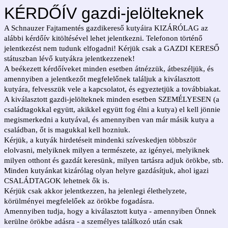
KÉRDŐÍV gazdi-jelölteknek
A Schnauzer Fajtamentés gazdikereső kutyáira KIZÁRÓLAG az
alábbi kérdőív kitöltésével lehet jelentkezni. Telefonon történő
jelentkezést nem tudunk elfogadni! Kérjük csak a GAZDI KERESŐ
státuszban lévő kutyákra jelentkezzenek!
A beékezett kérdőíveket minden esetben átnézzük, átbeszéljük, és
amennyiben a jelentkezőt megfelelőnek találjuk a kiválasztott
kutyára, felvesszük vele a kapcsolatot, és egyeztetjük a továbbiakat.
A kiválasztott gazdi-jelölteknek minden esetben SZEMÉLYESEN (a
családtagokkal együtt, akikkel együtt fog élni a kutya) el kell jönnie
megismerkedni a kutyával, és amennyiben van már másik kutya a
családban, őt is magukkal kell hozniuk.
Kérjük, a kutyák hirdetéseit mindenki szíveskedjen többször
elolvasni, melyiknek milyen a természete, az igényei, melyiknek
milyen otthont és gazdát keresünk, milyen tartásra adjuk örökbe, stb.
Minden kutyánkat kizárólag olyan helyre gazdásítjuk, ahol igazi
CSALÁDTAGOK lehetnek ők is.
Kérjük csak akkor jelentkezzen, ha jelenlegi élethelyzete,
körülményei megfelelőek az örökbe fogadásra.
Amennyiben tudja, hogy a kiválasztott kutya - amennyiben Önnek
kerülne örökbe adásra - a személyes találkozó után csak