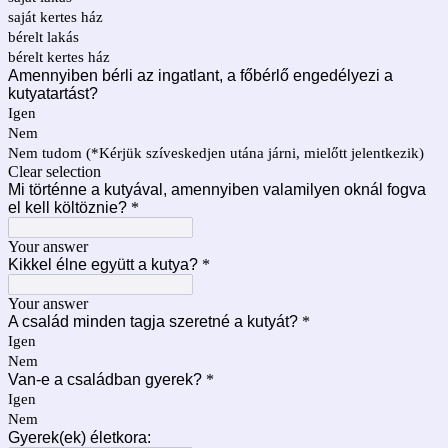
saját kertes ház
bérelt lakás
bérelt kertes ház
Amennyiben bérli az ingatlant, a főbérlő engedélyezi a
kutyatartást?
Igen
Nem
Nem tudom (*Kérjük szíveskedjen utána járni, mielőtt jelentkezik)
Clear selection
Mi történne a kutyával, amennyiben valamilyen oknál fogva
el kell költöznie?
*
Your answer
Kikkel élne együtt a kutya?
*
Your answer
A család minden tagja szeretné a kutyát?
*
Igen
Nem
Van-e a családban gyerek?
*
Igen
Nem
Gyerek(ek) életkora: