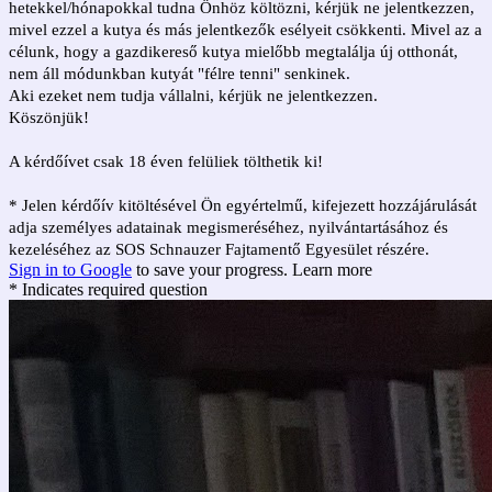
hetekkel/hónapokkal tudna Önhöz költözni, kérjük ne jelentkezzen,
mivel ezzel a kutya és más jelentkezők esélyeit csökkenti. Mivel az a
célunk, hogy a gazdikereső kutya mielőbb megtalálja új otthonát,
nem áll módunkban kutyát "félre tenni" senkinek.
Aki ezeket nem tudja vállalni, kérjük ne jelentkezzen.
Köszönjük!
A kérdőívet csak 18 éven felüliek tölthetik ki!
* Jelen kérdőív kitöltésével Ön egyértelmű, kifejezett hozzájárulását
adja személyes adatainak megismeréséhez, nyilvántartásához és
kezeléséhez az SOS Schnauzer Fajtamentő Egyesület részére.
Sign in to Google
to save your progress.
Learn more
* Indicates required question