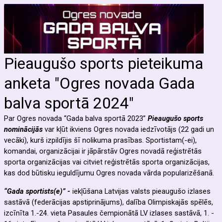
Pieaugušo sports pieteikuma
anketa "Ogres novada Gada
balva sportā 2024"
Par Ogres novada “Gada balva sportā 2023”
Pieaugušo sports
nominācijās
var kļūt ikviens Ogres novada iedzīvotājs (22 gadi un
vecāki), kurš izpildījis šī nolikuma prasības. Sportistam(-ei),
komandai, organizācijai ir jāpārstāv Ogres novadā reģistrētās
sporta organizācijas vai citviet reģistrētās sporta organizācijas,
kas dod būtisku ieguldījumu Ogres novada vārda popularizēšanā.
“Gada sportists(e)” -
iekļūšana Latvijas valsts pieaugušo izlases
sastāvā (federācijas apstiprinājums), dalība Olimpiskajās spēlēs,
izcīnīta 1.-24. vieta Pasaules čempionātā LV izlases sastāvā, 1. -