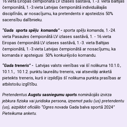
16.vieta Eiropas čempionātā LV izlases sastāvā, 1.-3. vieta Baltijas
čempionātā, 1.-3.vieta Latvijas čempionātā individuālajās
disciplīnās, ar nosacījumu, ka pretendents ir apsteidzis 50%
sacensību dalībnieku.
“Gada sporta spēļu komanda” -
sporta spēļu komanda,
1.-24.
vieta Pasaules čempionātā LV izlases sastāvā, 1. - 16.vieta
Eiropas čempionātā LV izlases sastāvā, 1.-3. vieta Baltijas
čempionātā, 1.-3.vieta Latvijas čempionātā ar nosacījumu, ka
komanda ir apsteigusi 50% konkurējošo komandu.
“Gada treneris” -
Latvijas valsts vienības vai šī nolikuma 10.1.0.,
10.1.1., 10.1.2. punktu laureātu treneris, vai atsevišķi anketā
pieteikts treneris, kurš ir izpildījis šī nolikuma punkta prasības ar
atbilstošu izglītību.
Pretendentus
Augstu sasniegumu sports
nominācijās izvirza
jebkura fiziska vai juridiska persona, izņemot pašu (us) pretendentu
(us), aizpildot oficiālo “Ogres novada
Gada balva sportā 2024
”
Pieteikuma anketu.