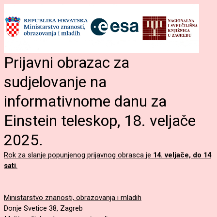
Prijavni obrazac za
sudjelovanje na
informativnome danu za
Einstein teleskop, 18. veljače
2025.
Rok za slanje popunjenog prijavnog obrasca je
14. veljače, do 14
sati
.
Ministarstvo znanosti, obrazovanja i mladih
Donje Svetice 38, Zagreb