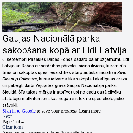
Gaujas Nacionālā parka
sakopšana kopā ar Lidl Latvija
6. septembrī Pasaules Dabas Fonds sadarbībā ar uzņēmumu Lidl
Latvija un Dabas aizsardzības pārvaldi aicina ikvienu, kuram rūp
tīras un sakoptas upes, iesaistīties starptautiskā iniciatīvā
River
Cleanup Collective
, kuras ietvaros tiks sakopta Lakstīgalas grava
un pabeigti darbi Vējupītes gravā Gaujas Nacionālajā parkā,
Siguldā. Šīs talkas mērķis ir atbrīvot upi no gadu gaitā cilvēku
atstātajiem atkritumiem, kas negatīvi ietekmē upes ekoloģisko
stāvokli.
Sign in to Google
to save your progress.
Learn more
Next
Page 1 of 4
Clear form
Never submit passwords through Google Forms.