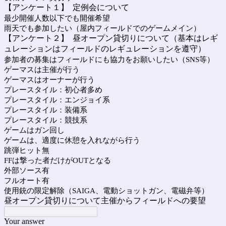
【アンケート１】 定例会について
最少開催人数以下でも開催希望
雨天でも参加したい（屋内フィールドでのゲームメイン）
【アンケート２】 昼オープン貸切りについて（基本はレギ
ュレーションはフィールドのレギュレーションを遵守）
参加者の募集はフィールドにも協力をお願いしたい（SNS等）
ゲーマスは主催が行う
ゲーマスはオーナーが行う
プレースタイル：初心者多め
プレースタイル：エンジョイ系
プレースタイル：装備系
プレースタイル：競技系
ゲームはガン回し
ゲームは、適度に休憩を入れながら行う
跳弾ヒット無
FFは撃った者だけがOUTとなる
外部ソース有
フルオート有
使用銃の限定解除（SAIGA、電動ショットガン、電磁弁等）
昼オープン貸切りについて主催からフィールドへの要望
Your answer