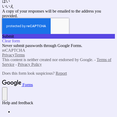
はい
いいえ
A copy of your responses will be emailed to the address you
provided.
Submit
Clear form
Never submit passwords through Google Forms.
reCAPTCHA
Privacy
Terms
This content is neither created nor endorsed by Google. -
Terms of
Service
-
Privacy Policy
Does this form look suspicious?
Report
Forms
Help and feedback