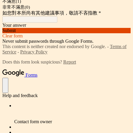
不滿意(1)
非常不滿意(0)
如您對本所尚有其他建議事項，敬請不吝指教
*
Your answer
Submit
Clear form
Never submit passwords through Google Forms.
This content is neither created nor endorsed by Google. -
Terms of
Service
-
Privacy Policy
Does this form look suspicious?
Report
Forms
Help and feedback
Contact form owner