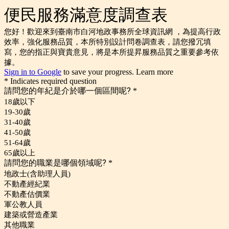
便民服務滿意度調查表
您好！歡迎來到臺南市白河地政事務所全球資訊網 ，為提高行政
效率，強化服務品質，本所特別設計問卷調查表，請您撥冗填
寫，您的指正與寶貴意見，將是本所提昇服務品質之重要參考依
據。
Sign in to Google
to save your progress.
Learn more
* Indicates required question
請問您的年紀是介於哪一個區間呢?
*
18歲以下
19-30歲
31-40歲
41-50歲
51-64歲
65歲以上
請問您的職業是哪個領域呢?
*
地政士(含助理人員)
不動產經紀業
不動產估價業
軍公教人員
建築或營造產業
其他職業