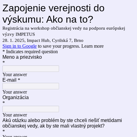
Zapojenie verejnosti do
výskumu: Ako na to?
Registrácia na workshop občianskej vedy na podporu európskej
výzvy IMPETUS
28. 1. 2025, Impact Hub, Cyrilská 7, Brno
Sign in to Google
to save your progress.
Learn more
* Indicates required question
Meno a priezvisko
*
Your answer
E-mail
*
Your answer
Organizácia
*
Your answer
Akú otázku alebo problém by ste chceli riešiť metódami
občianskej vedy, ak by ste mali vlastný projekt?
*
Your answer