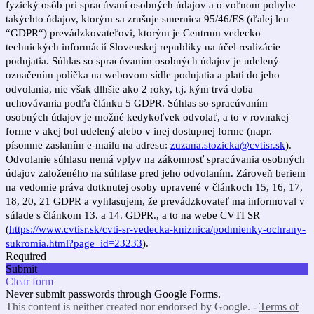
fyzický osôb pri spracúvaní osobných údajov a o voľnom pohybe
takýchto údajov, ktorým sa zrušuje smernica 95/46/ES (ďalej len
“GDPR“) prevádzkovateľovi, ktorým je Centrum vedecko
technických informácií Slovenskej republiky na účel realizácie
podujatia. Súhlas so spracúvaním osobných údajov je udelený
označením políčka na webovom sídle podujatia a platí do jeho
odvolania, nie však dlhšie ako 2 roky, t.j. kým trvá doba
uchovávania podľa článku 5 GDPR. Súhlas so spracúvaním
osobných údajov je možné kedykoľvek odvolať, a to v rovnakej
forme v akej bol udelený alebo v inej dostupnej forme (napr.
písomne zaslaním e-mailu na adresu:
zuzana.stozicka@cvtisr.sk
).
Odvolanie súhlasu nemá vplyv na zákonnosť spracúvania osobných
údajov založeného na súhlase pred jeho odvolaním. Zároveň beriem
na vedomie práva dotknutej osoby upravené v článkoch 15, 16, 17,
18, 20, 21 GDPR a vyhlasujem, že prevádzkovateľ ma informoval v
súlade s článkom 13. a 14. GDPR., a to na webe CVTI SR
(
https://www.cvtisr.sk/cvti-sr-vedecka-kniznica/podmienky-ochrany-
sukromia.html?page_id=23233
).
Required
Submit
Clear form
Never submit passwords through Google Forms.
This content is neither created nor endorsed by Google. -
Terms of