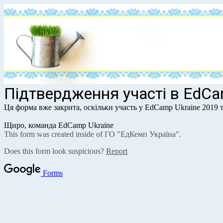
Підтвердження участі в EdCa
Ця форма вже закрита, оскільки участь у EdCamp Ukraine 2019 т
Щиро, команда EdCamp Ukraine
This form was created inside of ГО "ЕдКемп Україна".
Does this form look suspicious?
Report
Forms