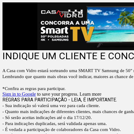
INDIQUE UM CLIENTE E CON
A Casa com Vidro estará sorteando uma SMART TV Samsung de 50" no d
Lembrando que quanto mais obras você indicar, maiores as chance de
*Confira as regras para participar.
Sign in to Google
to save your progress.
Learn more
REGRAS PARA PARTICIPAÇÃO - LEIA, É IMPORTANTE.
- Sua indicação só valerá uma vez para cada cliente.
- Quanto mais indicações de diferentes clientes, mais chances de ganh
- Só serão aceitas indicações até o dia 17/12/20.
- Para indicações duplicadas, será validada apenas uma.
- É vedada a participação de colaboradores da Casa com Vidro.