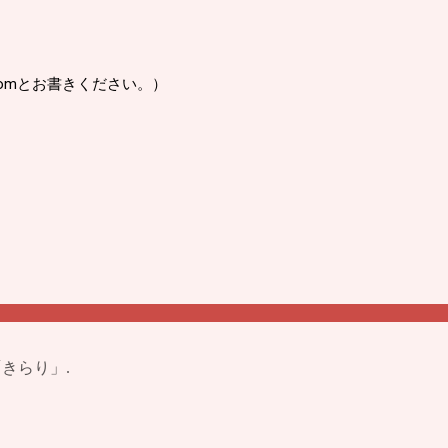
omとお書きください。）
ター「きらり」.