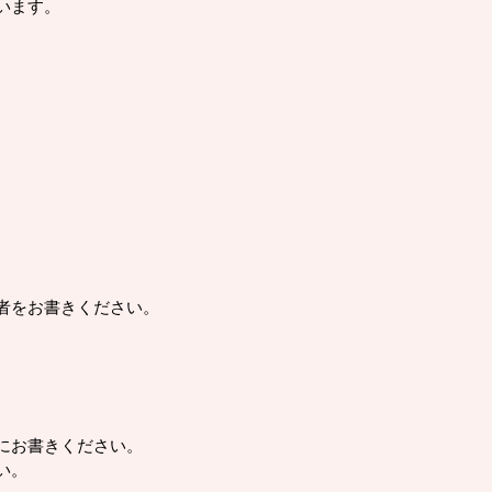
います。
者をお書きください。
にお書きください。
い。