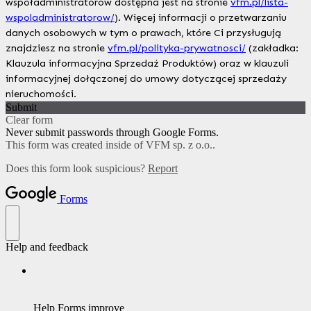
współadministratorów dostępna jest na stronie
vfm.pl/lista-
wspoladministratorow/
).
Więcej informacji o przetwarzaniu
danych osobowych w tym o prawach, które Ci przysługują
znajdziesz na stronie
vfm.pl/polityka-prywatnosci/
(zakładka:
Klauzula informacyjna Sprzedaż Produktów) oraz w klauzuli
informacyjnej dołączonej do umowy dotyczącej sprzedaży
nieruchomości.
Submit
Clear form
Never submit passwords through Google Forms.
This form was created inside of VFM sp. z o.o..
Does this form look suspicious?
Report
Forms
Help and feedback
Help Forms improve