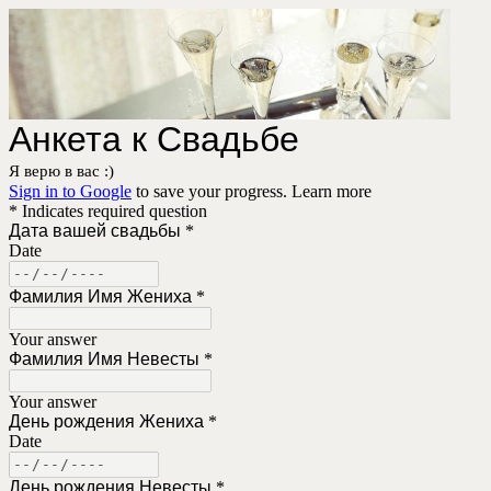
Анкета к Свадьбе
Я верю в вас :)
Sign in to Google
to save your progress.
Learn more
* Indicates required question
Дата вашей свадьбы
*
Date
Фамилия Имя Жениха
*
Your answer
Фамилия Имя Невесты
*
Your answer
День рождения Жениха
*
Date
День рождения Невесты
*