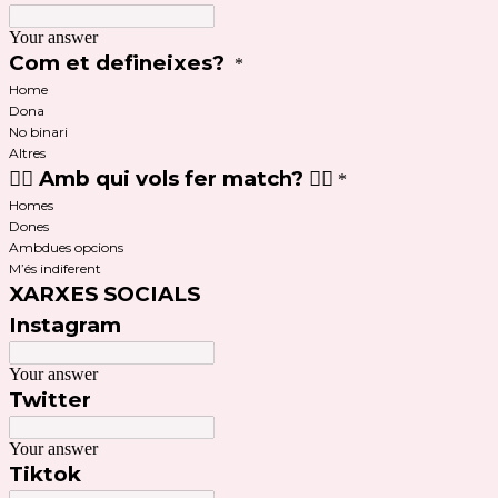
Your answer
Com et defineixes?
*
Home
Dona
No binari
Altres
❤️‍🔥 Amb qui vols fer match? ❤️‍🔥
*
Homes
Dones
Ambdues opcions
M’és indiferent
XARXES SOCIALS
Instagram
Your answer
Twitter
Your answer
Tiktok