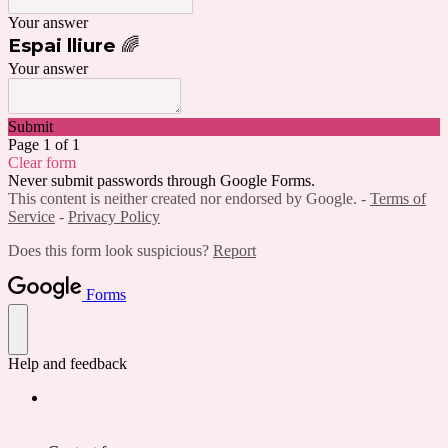
Your answer
Espai lliure
🌈
Your answer
Submit
Page 1 of 1
Clear form
Never submit passwords through Google Forms.
This content is neither created nor endorsed by Google. -
Terms of
Service
-
Privacy Policy
Does this form look suspicious?
Report
Forms
Help and feedback