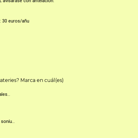
; avisaráse con antelación.
: 30 euros/añu
ateries? Marca en cuál(es)
tales…
e soníu…