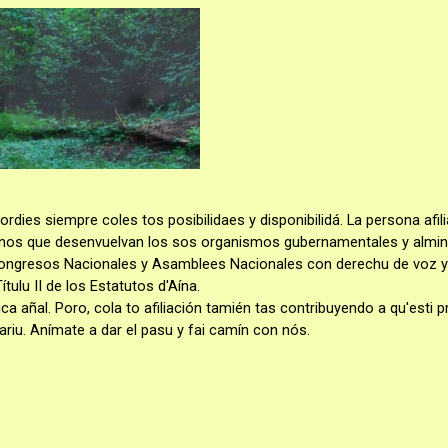
ordies siempre coles tos posibilidaes y disponibilidá. La persona afilia
minos que desenvuelvan los sos organismos gubernamentales y alminis
 Congresos Nacionales y Asamblees Nacionales con derechu de voz y 
tulu II de los Estatutos d'Aína.
a añal. Poro, cola to afiliación tamién tas contribuyendo a qu'esti pr
lariu. Anímate a dar el pasu y fai camín con nós.