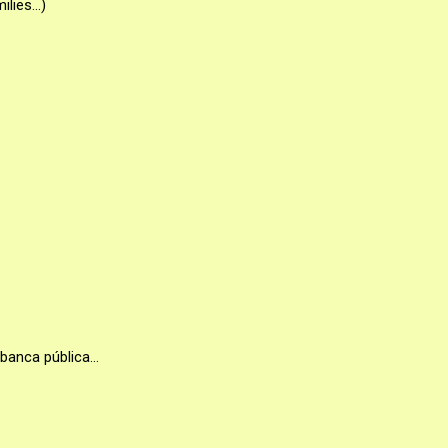
lies...)
, banca pública…