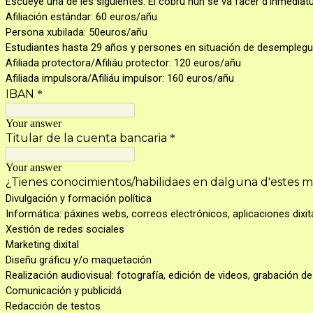
Escueye una de les siguientes. El cobru nun se va facer d'inmediatu
Afiliación estándar: 60 euros/añu
Persona xubilada: 50euros/añu
Estudiantes hasta 29 años y persones en situación de desemplegu
Afiliada protectora/Afiliáu protector: 120 euros/añu
Afiliada impulsora/Afiliáu impulsor: 160 euros/añu
IBAN
*
Your answer
Titular de la cuenta bancaria
*
Your answer
¿Tienes conocimientos/habilidaes en dalguna d'estes m
Divulgación y formación política
Informática: páxines webs, correos electrónicos, aplicaciones dixi
Xestión de redes sociales
Marketing dixital
Diseñu gráficu y/o maquetación
Realización audiovisual: fotografía, edición de videos, grabación d
Comunicación y publicidá
Redacción de testos