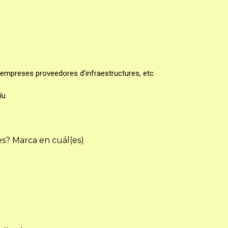
, empreses proveedores d’infraestructures, etc.
íu
es? Marca en cuál(es)