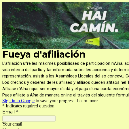
Fueya d'afiliación
L'afiliación ufre les máximes posibilidaes de participación n'Aína, ac
vida interna del partíu y tar informada sobre les acciones y deter
representación, asistir a les Asamblees Llocales del so conceyu,
Los drechos y deberes de les afiliaes y afiliaos queden afitaos nel Tí
Afiliase n'Aína rique ser mayor d'edá y el pagu d'una cuota económic
Pues afiliate a Aína de manera online al traviés del siguiente formu
Sign in to Google
to save your progress.
Learn more
* Indicates required question
Email
*
Your email