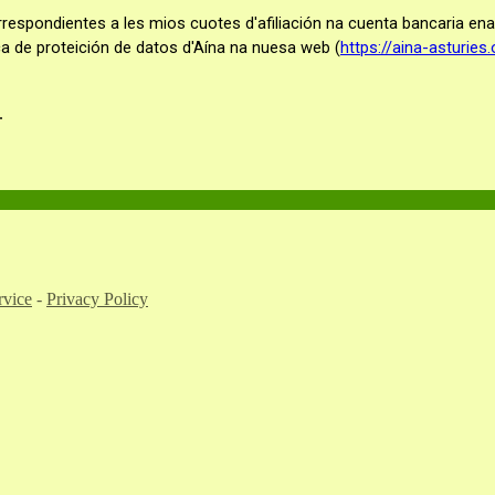
 correspondientes a les mios cuotes d'afiliación na cuenta bancaria 
ica de proteición de datos d'Aína na nuesa web (
https://aina-asturie
.
rvice
-
Privacy Policy