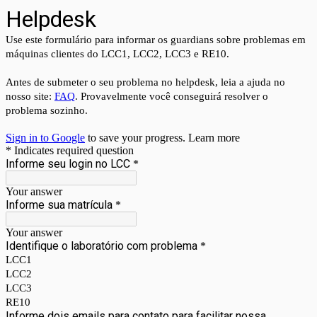
Helpdesk
Use este formulário para informar os guardians sobre problemas em
máquinas clientes do LCC1, LCC2, LCC3 e RE10.
Antes de submeter o seu problema no helpdesk, leia a ajuda no
nosso site:
FAQ
. Provavelmente você conseguirá resolver o
problema sozinho.
Sign in to Google
to save your progress.
Learn more
* Indicates required question
Informe seu login no LCC
*
Your answer
Informe sua matrícula
*
Your answer
Identifique o laboratório com problema
*
LCC1
LCC2
LCC3
RE10
Informe dois emails para contato para facilitar nossa