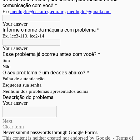
comunicação com você
*
Ex:
meulogin@ccc.ufcg.edu.br
,
meulogin@gmail.com
Your answer
Informe o nome da máquina com problema
*
Ex. lcc3-110, lcc2-14
Your answer
Esse problema já ocorreu antes com você?
*
Sim
Não
O seu problema é um desses abaixo?
*
Falha de autenticação
Esqueceu sua senha
Nenhum dos problemas apresentados acima
Descrição do problema
Your answer
Next
Clear form
Never submit passwords through Google Forms.
This content is neither created nor endorsed by Google. -
Terms of