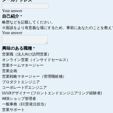
メールアドレス
*
Your answer
自己紹介
*
略歴などを記載してください。
※面談をより有意義な場にするため、事前にあなたのことを教え
Your answer
興味のある職種
*
営業職（法人向け訪問営業）
オンライン営業（インサイドセールス）
営業チームマネージャー
営業企画
営業戦略マネージャー（管理職候補）
プロダクトエンジニア
コーポレートITエンジニア
UI/UXデザイナー (フロントエンドエンジニアリング経験者)
WEBショップ管理者
一般事務（EC受発注担当）
営業サポート