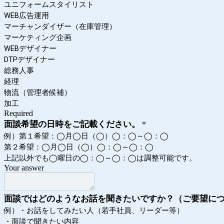
ユニフォームスタイリスト
WEB広告運用
マーチャンダイザー（在庫管理）
マーケティング企画
WEBデザイナー
DTPデザイナー
総務人事
経理
物流（管理者候補）
加工
Required
面談希望の日時をご記載ください。
*
例）第１希望：◯月◯日（◯）◯：◯～◯：◯
第２希望：◯月◯日（◯）◯：◯～◯：◯
上記以外でも◯曜日の◯：◯～◯：◯は調整可能です。
Your answer
面談ではどのようなお話を聞きたいですか？（ご要望に
例）・お話をしてみたい人（若手社員、リーダー等）
・面談で聞きたい内容