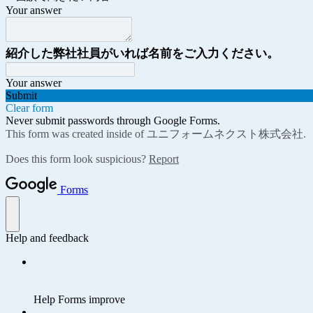
Your answer
紹介した弊社社員がいれば名前をご入力ください。
Your answer
Submit
Clear form
Never submit passwords through Google Forms.
This form was created inside of ユニフォームネクスト株式会社.
Does this form look suspicious?
Report
Forms
Help and feedback
Help Forms improve