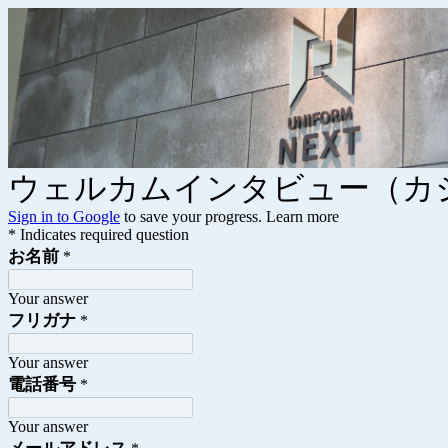
ウェルカムインタビュー（カ
Sign in to Google
to save your progress.
Learn more
* Indicates required question
お名前
*
Your answer
フリガナ
*
Your answer
電話番号
*
Your answer