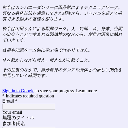
前半はカンパニーダンサー仁田晶凱によるテクニックワーク。
異なる身体技法を通過してきた経験から、ジャンルを超えて共
有できる動きの基礎を探ります。
後半は山田うんによる即興ワーク。人、時間、音、身体、空間
が出会うことで生まれる関係性のなかから、創作の源泉に触れ
ていきます。
技術や知識を一方的に学ぶ場ではありません。
体を動かしながら考え、考えながら動くこと。
その往復のなかで、自分自身のダンスや身体との新しい関係を
発見していく時間です。
Sign in to Google
to save your progress.
Learn more
* Indicates required question
Email
*
Your email
無題のタイトル
参加者氏名