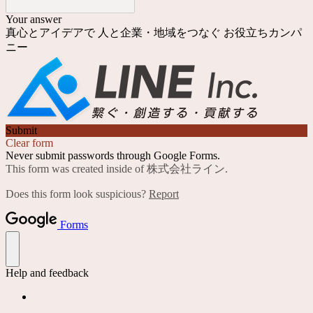
Your answer
真心とアイデアで 人と企業・地域をつなぐ お役立ちカンパ
ニー
Submit
Clear form
Never submit passwords through Google Forms.
This form was created inside of 株式会社ライン.
Does this form look suspicious?
Report
Forms
Help and feedback