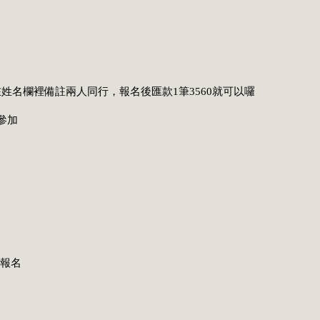
姓名欄裡備註兩人同行，報名後匯款1筆3560就可以囉
參加
成報名