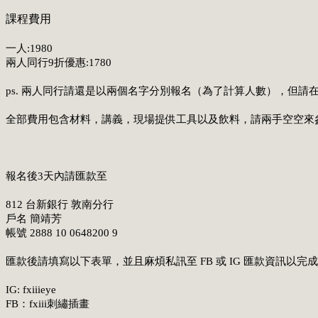
課程費用
一人:1980
兩人同行9折優惠:1780
ps. 兩人同行請還是以兩個名字分別報名（為了計算人數），但請在
全部費用包含材料，講義，現場提供工具以及飲料，請兩手空空來
報名後3天內請匯款至
812 台新銀行 敦南分行
戶名 簡靖芳
帳號 2888 10 0648200 9
匯款後請填寫以下表單，並且麻煩私訊至 FB 或 IG 匯款資訊以完
IG: fxiiieye
FB：fxiii刺繡插畫