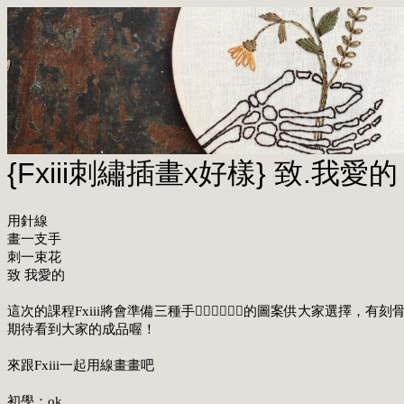
{Fxiii刺繡插畫x好樣} 致.我愛的 Fo
用針線
畫一支手
刺一束花
致 我愛的
這次的課程Fxiii將會準備三種手✋🏻🖐🏻🖖🏻的圖案供
期待看到大家的成品喔！
來跟Fxiii一起用線畫畫吧
初學：ok