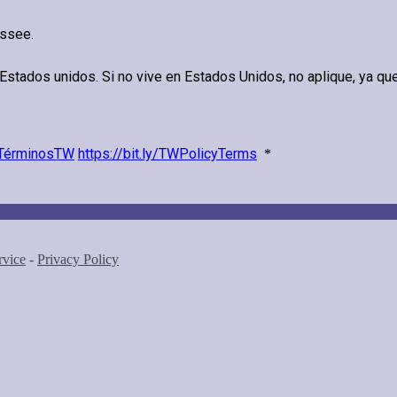
essee.
Estados unidos. Si no vive en Estados Unidos, no aplique, ya que
dYTérminosTW
https://bit.ly/TWPolicyTerms
*
rvice
-
Privacy Policy