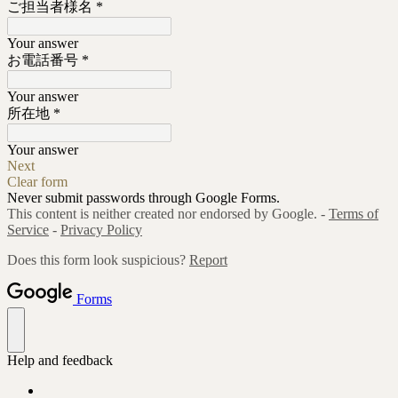
ご担当者様名
*
Your answer
お電話番号
*
Your answer
所在地
*
Your answer
Next
Clear form
Never submit passwords through Google Forms.
This content is neither created nor endorsed by Google. -
Terms of
Service
-
Privacy Policy
Does this form look suspicious?
Report
Forms
Help and feedback