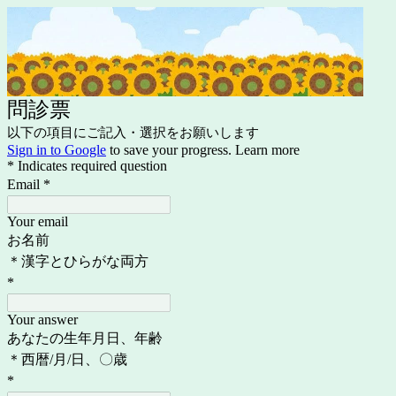
問診票
以下の項目にご記入・選択をお願いします
Sign in to Google
to save your progress.
Learn more
* Indicates required question
Email
*
Your email
お名前
＊漢字とひらがな両方
*
Your answer
あなたの生年月日、年齢
＊西暦/月/日、〇歳
*