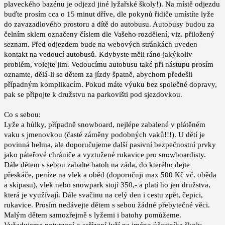
plaveckého bazénu je odjezd jiné lyžařské školy!). Na místě odjezdu
buďte prosím cca o 15 minut dříve, dle pokynů řidiče umístíte lyže
do zavazadlového prostoru a dítě do autobusu. Autobusy budou za
čelním sklem označeny číslem dle Vašeho rozdělení, viz. přiložený
seznam. Před odjezdem bude na webových stránkách uveden
kontakt na vedoucí autobusů. Kdybyste měli ráno jakýkoliv
problém, volejte jim. Vedoucímu autobusu také při nástupu prosím
oznamte, dělá-li se dětem za jízdy špatně, abychom předešli
případným komplikacím. Pokud máte výuku bez společné dopravy,
pak se připojte k družstvu na parkovišti pod sjezdovkou.
Co s sebou:
Lyže a hůlky, případně snowboard, nejlépe zabalené v plátěném
vaku s jmenovkou (časté záměny podobných vaků!!!). U dětí je
povinná helma, ale doporučujeme další pasivní bezpečnostní prvky
jako páteřové chrániče a vyztužené rukavice pro snowboardisty.
Dále dětem s sebou zabalte batoh na záda, do kterého dejte
přeskáče, peníze na vlek a oběd (doporučuji max 500 Kč vč. oběda
a skipasu), vlek nebo snowpark stojí 350,- a platí ho jen družstva,
která je využívají. Dále svačinu na celý den i cestu zpět, čepici,
rukavice. Prosím nedávejte dětem s sebou žádné přebytečné věci.
Malým dětem samozřejmě s lyžemi i batohy pomůžeme.
Vyžadujeme potvrzení o seřízení lyží na jméno účastníka školy.