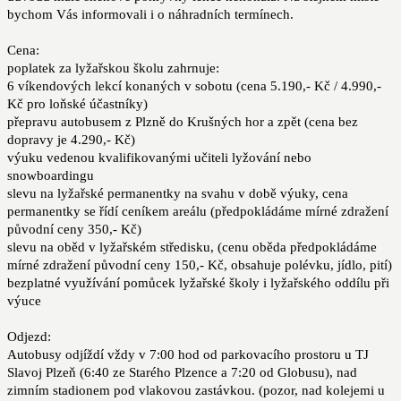
bychom Vás informovali i o náhradních termínech.
Cena:
poplatek za lyžařskou školu zahrnuje:
6 víkendových lekcí konaných v sobotu (cena 5.190,- Kč / 4.990,-
Kč pro loňské účastníky)
přepravu autobusem z Plzně do Krušných hor a zpět (cena bez
dopravy je 4.290,- Kč)
výuku vedenou kvalifikovanými učiteli lyžování nebo
snowboardingu
slevu na lyžařské permanentky na svahu v době výuky, cena
permanentky se řídí ceníkem areálu (předpokládáme mírné zdražení
původní ceny 350,- Kč)
slevu na oběd v lyžařském středisku, (cenu oběda předpokládáme
mírné zdražení původní ceny 150,- Kč, obsahuje polévku, jídlo, pití)
bezplatné využívání pomůcek lyžařské školy i lyžařského oddílu při
výuce
Odjezd:
Autobusy odjíždí vždy v 7:00 hod od parkovacího prostoru u TJ
Slavoj Plzeň (6:40 ze Starého Plzence a 7:20 od Globusu), nad
zimním stadionem pod vlakovou zastávkou. (pozor, nad kolejemi u