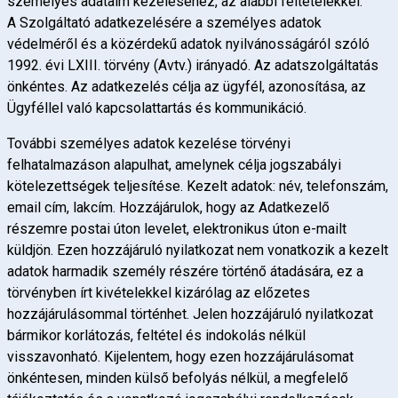
személyes adataim kezeléséhez, az alábbi feltételekkel.
A Szolgáltató adatkezelésére a személyes adatok
védelméről és a közérdekű adatok nyilvánosságáról szóló
1992. évi LXIII. törvény (Avtv.) irányadó. Az adatszolgáltatás
önkéntes.
Az adatkezelés célja az ügyfél, azonosítása, az
Ügyféllel való kapcsolattartás és kommunikáció.
További személyes adatok kezelése törvényi
felhatalmazáson alapulhat, amelynek célja jogszabályi
kötelezettségek teljesítése. Kezelt adatok: név, telefonszám,
email cím, lakcím.
Hozzájárulok, hogy az Adatkezelő
részemre postai úton levelet, elektronikus úton e-mailt
küldjön. Ezen hozzájáruló nyilatkozat nem vonatkozik a kezelt
adatok harmadik személy részére történő átadására, ez a
törvényben írt kivételekkel kizárólag az előzetes
hozzájárulásommal történhet. Jelen hozzájáruló nyilatkozat
bármikor korlátozás, feltétel és indokolás nélkül
visszavonható. Kijelentem, hogy ezen hozzájárulásomat
önkéntesen, minden külső befolyás nélkül, a megfelelő