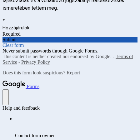
tájékoztatás és a vonatkozó jogszabályi rendelkezések
ismeretében tettem meg.
*
Hozzájárulok
Required
Submit
Clear form
Never submit passwords through Google Forms.
This content is neither created nor endorsed by Google. -
Terms of
Service
-
Privacy Policy
Does this form look suspicious?
Report
Forms
Help and feedback
Contact form owner