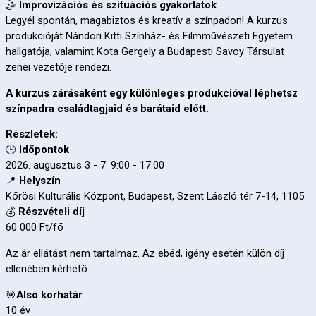
🤹
Improvizációs és szituációs gyakorlatok
Legyél spontán, magabiztos és kreatív a színpadon! A kurzus
produkcióját Nándori Kitti Színház- és Filmművészeti Egyetem
hallgatója, valamint Kota Gergely a Budapesti Savoy Társulat
zenei vezetője rendezi.
A kurzus zárásaként egy különleges produkcióval léphetsz
színpadra családtagjaid és barátaid előtt.
Részletek:
🕒
Időpontok
2026. augusztus 3 - 7. 9:00 - 17:00
📍
Helyszín
Kőrösi Kulturális Központ, Budapest, Szent László tér 7-14, 1105
💰
Részvételi díj
60 000 Ft/fő
Az ár ellátást nem tartalmaz.
Az ebéd, igény esetén külön díj
ellenében kérhető.
🎯
Alsó korhatár
10 év