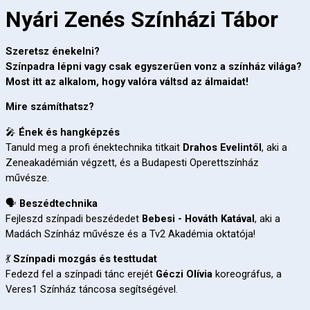
Nyári Zenés Színházi Tábor
Szeretsz énekelni?
Színpadra lépni
vagy csak egyszerűen vonz a színház világa?
Most itt az alkalom, hogy valóra váltsd az álmaidat!
Mire számíthatsz?
🎤
Ének és hangképzés
Tanuld meg a profi énektechnika titkait
Drahos Evelintől
, aki a
Zeneakadémián végzett, és a Budapesti Operettszínház
művésze.
🗣️
Beszédtechnika
Fejleszd színpadi beszédedet
Bebesi - Hováth Katával
, aki a
Madách Színház művésze és a Tv2 Akadémia oktatója!
💃
Színpadi mozgás és testtudat
Fedezd fel a színpadi tánc erejét
Géczi Olívia
koreográfus, a
Veres1 Színház táncosa segítségével.