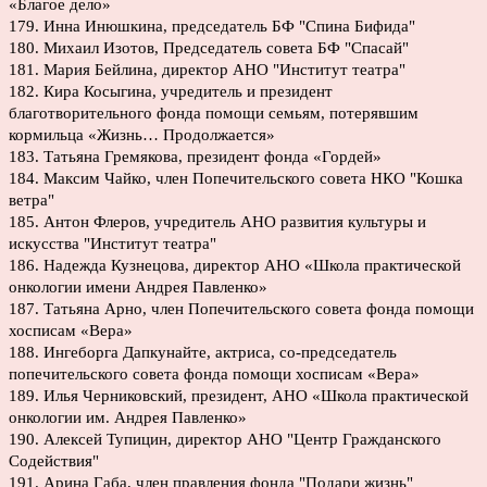
«Благое дело»
179. Инна Инюшкина, председатель БФ "Спина Бифида"
180. Михаил Изотов, Председатель совета БФ "Спасай"
181. Мария Бейлина, директор АНО "Институт театра"
182. Кира Косыгина, учредитель и президент
благотворительного фонда помощи семьям, потерявшим
кормильца «Жизнь… Продолжается»
183. Татьяна Гремякова, президент фонда «Гордей»
184. Максим Чайко, член Попечительского совета НКО "Кошка
ветра"
185. Антон Флеров, учредитель АНО развития культуры и
искусства "Институт театра"
186. Надежда Кузнецова, директор АНО «Школа практической
онкологии имени Андрея Павленко»
187. Татьяна Арно, член Попечительского совета фонда помощи
хосписам «Вера»
188. Ингеборга Дапкунайте, актриса, со-председатель
попечительского совета фонда помощи хосписам «Вера»
189. Илья Черниковский, президент, АНО «Школа практической
онкологии им. Андрея Павленко»
190. Алексей Тупицин, директор АНО "Центр Гражданского
Содействия"
191. Арина Габа, член правления фонда "Подари жизнь"