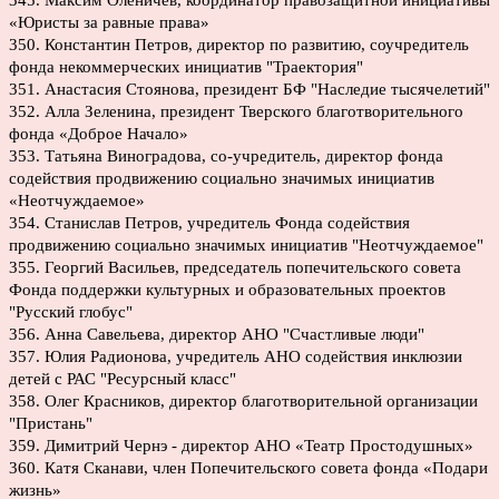
345. Максим Оленичев, координатор правозащитной инициативы
«Юристы за равные права»
350. Константин Петров, директор по развитию, соучредитель
фонда некоммерческих инициатив "Траектория"
351. Анастасия Стоянова, президент БФ "Наследие тысячелетий"
352. Алла Зеленина, президент Тверского благотворительного
фонда «Доброе Начало»
353. Татьяна Виноградова, со-учредитель, директор фонда
содействия продвижению социально значимых инициатив
«Неотчуждаемое»
354. Станислав Петров, учредитель Фонда содействия
продвижению социально значимых инициатив "Неотчуждаемое"
355. Георгий Васильев, председатель попечительского совета
Фонда поддержки культурных и образовательных проектов
"Русский глобус"
356. Анна Савельева, директор АНО "Счастливые люди"
357. Юлия Радионова, учредитель АНО содействия инклюзии
детей с РАС "Ресурсный класс"
358. Олег Красников, директор благотворительной организации
"Пристань"
359. Димитрий Чернэ - директор АНО «Театр Простодушных»
360. Катя Сканави, член Попечительского совета фонда «Подари
жизнь»