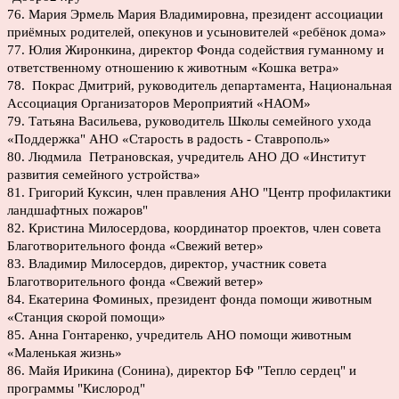
76. Мария Эрмель Мария Владимировна, президент ассоциации
приёмных родителей, опекунов и усыновителей «ребёнок дома»
77. Юлия Жиронкина, директор Фонда содействия гуманному и
ответственному отношению к животным «Кошка ветра»
78. Покрас Дмитрий, руководитель департамента, Национальная
Ассоциация Организаторов Мероприятий «НАОМ»
79. Татьяна Васильева, руководитель Школы семейного ухода
«Поддержка" АНО «Старость в радость - Ставрополь»
80. Людмила Петрановская, учредитель АНО ДО «Институт
развития семейного устройства»
81. Григорий Куксин, член правления АНО "Центр профилактики
ландшафтных пожаров"
82. Кристина Милосердова, координатор проектов, член совета
Благотворительного фонда «Свежий ветер»
83. Владимир Милосердов, директор, участник совета
Благотворительного фонда «Свежий ветер»
84. Екатерина Фоминых, президент фонда помощи животным
«Станция скорой помощи»
85. Анна Гонтаренко, учредитель АНО помощи животным
«Маленькая жизнь»
86. Майя Ирикина (Сонина), директор БФ "Тепло сердец" и
программы "Кислород"