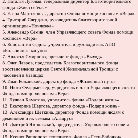
2. Наталья Луговая, генеральный директор Благотворительного
фонда «Живи сейчас»
3. Елена Мартьянова, директор Фонда помощи хосписам «Вера»
4. Григорий Свердлин, руководитель благотворительной
организации «Ночлежка»
​​5. Александр Семин, член Управляющего совета Фонда помощи
хосписам «Вера»
6. Константин Седов, учредитель и руководитель АНО
«Больничные клоуны»
7. Авдотья Смирнова, президент фонда «Выход»
8. Олег Лавров, председатель Благотворительного фонда
восстановления церкви Святой Живоначальной Троицы с
часовней в Язвищах
9. Иван Рожанский, директор фонда «Жизненный путь»
10. Нюта Федермессер, учредитель и член Управляющего совета
Фонда помощи хосписам «Вера»
11. Чулпан Хаматова, учредитель фонда «Подари жизнь»
12. Екатерина Шергова, директор фонда «Подари жизнь»
13. Александра Щеткина, директор Фонда помощи людям с
деменцией и их семьям «Альцрус»
14. Дмитрий Ямпольский, председатель Управляющего совета
Фонда помощи хосписам «Вера»
15. Ксения Раппопорт, попечитель Фонда «Дети-Бабочки»