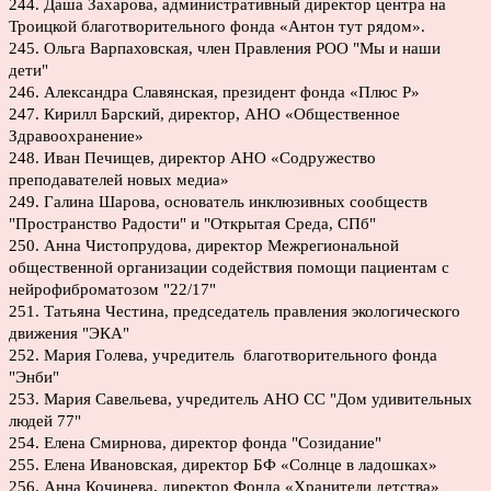
244. Даша Захарова, административный директор центра на
Троицкой благотворительного фонда «Антон тут рядом».
245. Ольга Варпаховская, член Правления РОО "Мы и наши
дети"
246. Александра Славянская, президент фонда «Плюс Р»
247. Кирилл Барский, директор, АНО «Общественное
Здравоохранение»
248. Иван Печищев, директор АНО «Содружество
преподавателей новых медиа»
249. Галина Шарова, основатель инклюзивных сообществ
"Пространство Радости" и "Открытая Среда, СПб"
250. Анна Чистопрудова, директор Межрегиональной
общественной организации содействия помощи пациентам с
нейрофиброматозом "22/17"
251. Татьяна Честина, председатель правления экологического
движения "ЭКА"
252. Мария Голева, учредитель благотворительного фонда
"Энби"
253. Мария Савельева, учредитель АНО СС "Дом удивительных
людей 77"
254. Елена Смирнова, директор фонда "Созидание"
255. Елена Ивановская, директор БФ «Солнце в ладошках»
256. Анна Кочинева, директор Фонда «Хранители детства»