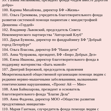
99. Галина Мельникова, президент фонда «Идём вместе дорогой
добра»
100. Карина Михайлова, директор БФ «Жизнь»
101. Ольга Гремякова, учредитель благотворительного фонда
развития системной помощи пациентам с миодистрофией
Дюшенна «Гордей»
102. Владимир Львовский, председатель Совета
Некоммерческого партнерства "Авторский Клуб"
103. Дарья Буянова, директор по фандрайзингу БФ "Добрый
город Петербург"
104. Ольга Власова, директор БФ "Наши дети"
105. Анна Чупракова, президент, БФ «Бюро Добрых Дел»
106. Елена Иванова, директор благотворительного фонда в
поддержку материнства «Быть мамой»
107. Дмитрий Бережной, председатель правления
Межрегиональной общественной организации помощи людям с
редкими нервно-мышечными заболеваниями, вызванными
генетическими нарушениями, «Проект Ай — Мио»
108. Алия Байназарова, президент и основатель
благотворительного фонда "Благие Дела"
109. Анна Фадеева, директор МОО «Общество развития
продуктивных инициатив»
110. Мария Гантман, соучредитель фонда помощи людям с