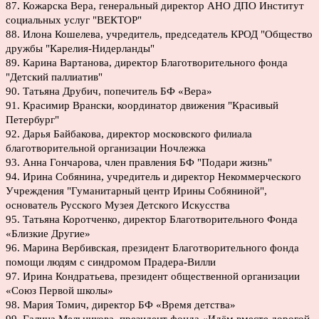
87. Кожарска Вера, генеральный директор АНО ДПО Институт
социальных услуг "ВЕКТОР"
88. Илона Кошелева, учредитель, председатель КРОД "Общество
дружбы "Карелия-Нидерланды"
89. Карина Вартанова, директор Благотворительного фонда
"Детский паллиатив"
90. Татьяна Друбич, попечитель БФ «Вера»
91. Красимир Врански, координатор движения "Красивый
Петербург"
92. Дарья Байбакова, директор московского филиала
благотворительной организации Ночлежка
93. Анна Гончарова, член правления БФ "Подари жизнь"
94. Ирина Собянина, учредитель и директор Некоммерческого
Учреждения "Гуманитарный центр Ирины Собяниной",
основатель Русского Музея Детского Искусства
95. Татьяна Коротченко, директор Благотворительного Фонда
«Близкие Другие»
96. Марина Вербивская, президент Благотворительного фонда
помощи людям с синдромом Прадера-Вилли
97. Ирина Кондратьева, президент общественной организации
«Союз Первой школы»
98. Мария Томич, директор БФ «Время детства»