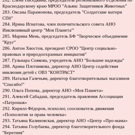
282. Елена Наседкина, председатель регионального отделения по
Краснодарскому краю МРОО "Альянс Защитников Животных"
283. Оксана Парамонова, председатель "Солдатские матери
СПб"
284. Ирина Игнатова, член попечительского совета АНО
Инклюзивный центр "Моя Планета'"
285. Марина Мень, председатель БФ "Творческое объединение
"Круг"
286. Антон Хвостов, президент СРОО "Центр социально-
правовых и природоохранных инициатив"
287. Гульнара Совкова, учредитель АНО "Большие надежды"
288. Арина Плотникова, директор АНО Центр содействия
инклюзии детей с ОВЗ "КОНТРАСТ"
289. Наталья Галечьян, директор благотворительных магазинов
"Спасибо!"
290. Ольга Попова, директор АНО «Моя Планета»
291. Алексей Сабадаш, председатель правления Ассоциации
«Патронаж»
292. Кирилл Фёдоров, психолог, сооснователь движения
«Психология за права человека»
293. Татьяна Калиновская, директор АНО «Центр «Про-мама»
294. Татьяна Голубаева, директор благотворительного фонда
"Берегиня"