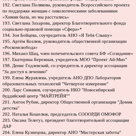
192. Светлана Полякова, руководитель Всероссийского проекта
по поддержке женщин с онкологическими заболеваниями
«Химия была, но мы расстались»
193. Светлана Захарова, директор Благотворительного фонда
социально-правовой помощи «Сфера»*
194. Зоя Бойцева, соучредитель АНО «Я Тебя Слышу»
195. Артём Козлюк, руководитель общественной организации
«Роскомсвобода»
196. Михаил Шац, член попечительского совета БФ «Созидание»
197. Екатерина Бережная, учредитель МОО "Проект Ай-Мио"
198. Денис Годлевский, со-учредитель и директор ассоциации
"За доступ к лечению"
199. Елена Журавлева, учредитель АНО ДПО Лаборатория
образовательных технологий "Четвертое измерение"
200. Ларс Симаков, соучредитель НКО "Новосибирский
буддийский центр "МАЙТРЕЙЯ""
201. Антон Рубин, директор Общественной организации "Домик
детства"
202. Наталья Кошелюк, председатель СОООРДИ ОМОФОР
203. Оксана Телегуз, президент благотворительной ассоциации
ДАР
204. Елена Кузнецова, директор АНО "Мастерская заботы"