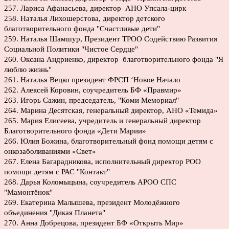
257. Лариса Афанасьева, директор АНО Упсала-цирк
258. Наталья Лихошерстова, директор детского
благотворительного фонда "Счастливые дети"
259. Наталья Шамшур, Президент ТРОО Содействию Развития
Социальной Политики "Чистое Сердце"
260. Оксана Андриенко, директор благотворительного фонда "Я
люблю жизнь"
261. Наталья Вецко президент ФРСП ‘Новое Начало
262. Алексей Коровин, соучредитель БФ «Правмир»
263. Игорь Сажин, председатель, "Коми Мемориал"
264. Марина Десятская, генеральный директор, АНО «Темида»
265. Мария Елисеева, учредитель и генеральный директор
Благотворительного фонда «Дети Марии»
266. Юлия Божина, благотворительный фонд помощи детям с
онкозаболиваниями «Свет»
267. Елена Багарадникова, исполнительный директор РОО
помощи детям с РАС "Контакт"
268. Дарья Коломыцына, соучредитель АРОО СПС
"Мамонтёнок"
269. Екатерина Малышева, президент Молодёжного
объединения "Дикая Планета"
270. Анна Добрецова, президент БФ «Открыть Мир»