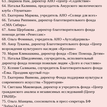
63. Людмила Нам, директор АНО «Центр «Содействие»
64. Наталья Калинина, председатель Амурского экологического
клуба «Улукиткан»
65. Екатерина Маркова, учредитель АНО «Солнце для всех»
66. Татьяна Риппинен, директор благотворительного фонда
«СМА Сибирь»
67. Анна Щербакова , директор благотворительного фонда
помощи детям «Ренессанс»
68. Ольга Фоминых, учредитель АНО «Аутсайдервиль»
69. Анор Тукаева, директор Благотворительного фонда «Центр
возрождения культурного наследия «Крохино»
70. Мария Климашкина, директор фонда «Плюс Помощь Детям»
71. Наталья Шведовченко, соучредитель, исполнительный
директор фонда помощи пожилым людям «Долго и счастливо»
72. Ксения Саликаева, соучредитель Благотворительного фонда
«Ёлка. Праздник круглый год»
73. Екатерина Якимова, директор Фонда поддержки культуры и
современного искусства «Территория»
74. Светлана Маковецкая, директор и учредитель фонда «Центр
гражданского анализа и независимых исследований (Центр
ГРАНИ)»
75. Ольга Абанцева, сооснователь и пресс-секретарь БФ
"Добро24.ру"