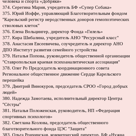
человека и спорта «Добряки»
374. Серегина Мария, учредитель БФ «Супер Собака»
375. Юрий Иоффе, управляющий Благотворительным фондом
"Карельский регистр неродственных доноров гемопоэтических
стволовых клеток"
376. Елена Вольцингер, директор Фонда «Гилель»
377. Кира Шибалина, учредитель АНО "Ресурсный класс"
378. Анастасия Евсеевичева, соучредитель и директор АНО
ДПО Институт развития семейного устройства
379. Наталья Попова, руководитель общественной организации
"Ставропольская краевая психоаналитическая ассоциация"
378. Олег Ро Председатель координационного совета
Региональное общественное движение Сердце Карельского
перешейка
379. Дмитрий Винокуров, председатель СРОО «Город добрых
людей»
380. Надежда Замотаева, исполнительный директор Центра
"Сёстры"
381. Наталья Положенская, руководитель, НП «Федерация
спортивных психологов»
382. Светлана Козлова, председатель общественного
благотворительного фонда ЦЭС "Защита"
383. Ольга Рончинская, коммерческий директор, БФ «Нужна