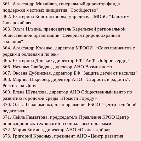
361. Александр Михайлов, генеральный директор фонда
поддержки местных инициатив "Сообщество"
362. Екатерина Константинова, учредитель МОБО "Защитим
Сиверский лес"
363. Ольга Ильина, председатель Карельской региональной
общественной организации "Северная природоохранная
коалиция"
364. Александр Косенко, директор МБООИ «Союз пациентов с
редкими болезнями почек»
365. Екатерина Донских, директор БФ "АиФ. Доброе сердце"
366. Наталья Слободян, директор АНО Возможность
367. Оксана Дубинская, директор БФ "Защита детей от насилия"
368. Марина Шкребец, директор АНО " Старость в радость",
Ростов -на-Дону
369. Елена Шувалова, директор АНО Общественный центр по
развитию городской среды «Помоги Городу»
370. Ольга Герасименко, член правления РБОО "Центр лечебной
педагогики"
371. Лейла Гамзатова, председатель Правления КРОО Центр
инновационных технологий и социальных программ
372. Мария Зимина, директор АНО «Огонек добра»
373. Григорий Красных, президент АНО «Центр развития