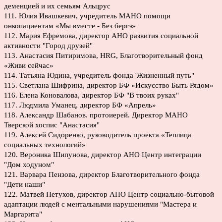
деменцией и их семьям Альцрус
111. Юлия Ивашкевич, учредитель МАНО помощи
онкопациентам «Мы вместе - Без бергэ»
112. Мария Ефремова, директор АНО развития социальной
активности "Город друзей"
113. Анастасия Питиримова, HRG, Благотворительный фонд
«Живи сейчас»
114. Татьяна Юдина, учредитель фонда 'Жизненный путь"
115. Светлана Шифрина, директор БФ «Искусство Быть Рядом»
116. Елена Коновалова, директор БФ "В твоих руках"
117. Людмила Уманец, директор БФ «Апрель»
118. Александр Шабанов. протоиерей. Директор МАНО
Тверской хоспис "Анастасия"
119. Алексей Сидоренко, руководитель проекта «Теплица
социальных технологий»
120. Вероника Шипунова, директор АНО Центр интеграции
"Дом ходуном"
121. Варвара Пензова, директор Благотворительного фонда
"Дети наши"
122. Матвей Петухов, директор АНО Центр социально-бытовой
адаптации людей с ментальными нарушениями "Мастера и
Маргарита"