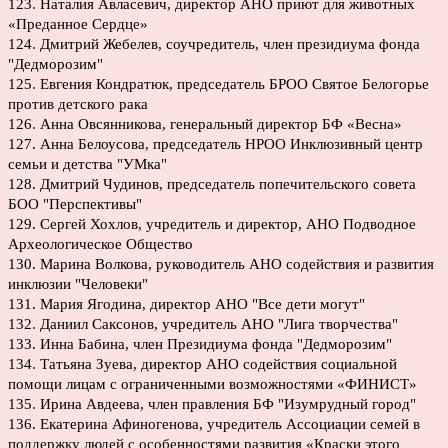
123. Наталия Авласевич, директор АНО приют для животных
«Преданное Сердце»
124. Дмитрий Жебелев, соучредитель, член президиума фонда
"Дедморозим"
125. Евгения Кондратюк, председатель БРОО Святое Белогорье
против детского рака
126. Анна Овсянникова, генеральный директор БФ «Весна»
127. Анна Белоусова, председатель НРОО Инклюзивный центр
семьи и детства "УМка"
128. Дмитрий Чудинов, председатель попечительского совета
БОО "Перспективы"
129. Сергей Хохлов, учредитель и директор, АНО Подводное
Археологическое Общество
130. Марина Волкова, руководитель АНО содействия и развития
инклюзии "Человеки"
131. Мария Ягодина, директор АНО "Все дети могут"
132. Даниил Саксонов, учредитель АНО "Лига творчества"
133. Инна Бабина, член Президиума фонда "Дедморозим"
134. Татьяна Зуева, директор АНО содействия социальной
помощи лицам с ограниченными возможностями «ФИНИСТ»
135. Ирина Авдеева, член правления БФ "Изумрудный город"
136. Екатерина Афиногенова, учредитель Ассоциации семей в
поддержку людей с особенностями развития «Краски этого