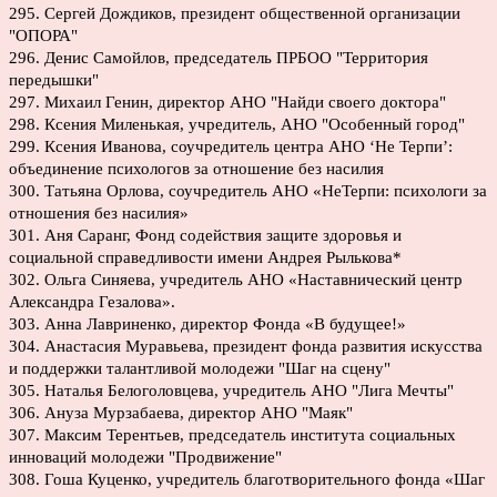
295. Сергей Дождиков, президент общественной организации
"ОПОРА"
296. Денис Самойлов, председатель ПРБОО "Территория
передышки"
297. Михаил Генин, директор АНО "Найди своего доктора"
298. Ксения Миленькая, учредитель, АНО "Особенный город"
299. Ксения Иванова, соучредитель центра АНО ‘Не Терпи’:
объединение психологов за отношение без насилия
300. Татьяна Орлова, соучредитель АНО «НеТерпи: психологи за
отношения без насилия»
301. Аня Саранг, Фонд содействия защите здоровья и
социальной справедливости имени Андрея Рылькова*
302. Ольга Синяева, учредитель АНО «Наставнический центр
Александра Гезалова».
303. Анна Лавриненко, директор Фонда «В будущее!»
304. Анастасия Муравьева, президент фонда развития искусства
и поддержки талантливой молодежи "Шаг на сцену"
305. Наталья Белоголовцева, учредитель АНО "Лига Мечты"
306. Ануза Мурзабаева, директор АНО "Маяк"
307. Максим Терентьев, председатель института социальных
инноваций молодежи "Продвижение"
308. Гоша Куценко, учредитель благотворительного фонда «Шаг