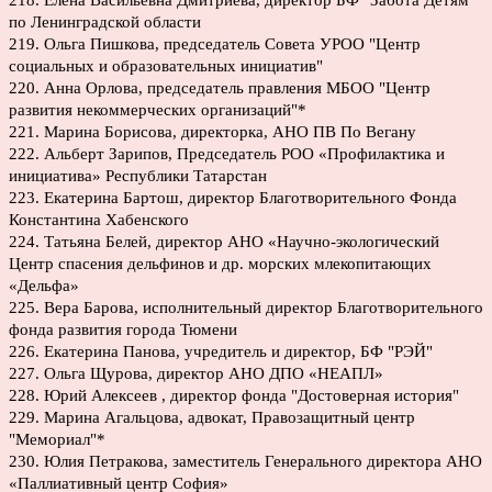
218. Елена Васильевна Дмитриева, директор БФ "Забота Детям "
по Ленинградской области
219. Ольга Пишкова, председатель Совета УРОО "Центр
социальных и образовательных инициатив"
220. Анна Орлова, председатель правления МБОО "Центр
развития некоммерческих организаций"*
221. Марина Борисова, директорка, АНО ПВ По Вегану
222. Альберт Зарипов, Председатель РОО «Профилактика и
инициатива» Республики Татарстан
223. Екатерина Бартош, директор Благотворительного Фонда
Константина Хабенского
224. Татьяна Белей, директор АНО «Научно-экологический
Центр спасения дельфинов и др. морских млекопитающих
«Дельфа»
225. Вера Барова, исполнительный директор Благотворительного
фонда развития города Тюмени
226. Екатерина Панова, учредитель и директор, БФ "РЭЙ"
227. Ольга Щурова, директор АНО ДПО «НЕАПЛ»
228. Юрий Алексеев , директор фонда "Достоверная история"
229. Марина Агальцова, адвокат, Правозащитный центр
"Мемориал"*
230. Юлия Петракова, заместитель Генерального директора АНО
«Паллиативный центр София»