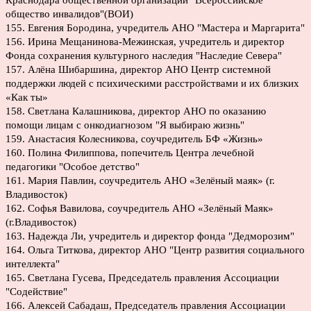
Краснодара общественной организации "Всероссийское
общество инвалидов"(ВОИ)
155. Евгения Бородина, учредитель АНО "Мастера и Маргарита"
156. Ирина Мещанинова-Межинская, учредитель и директор
Фонда сохранения культурного наследия "Наследие Севера"
157. Алёна Шибаршина, директор АНО Центр системной
поддержки людей с психическими расстройствами и их близких
«Как ты»
158. Светлана Калашникова, директор АНО по оказанию
помощи лицам с онкодиагнозом "Я выбираю жизнь"
159. Анастасия Колесникова, соучредитель БФ «Жизнь»
160. Полина Филиппова, попечитель Центра лечебной
педагогики "Особое детство"
161. Мария Павлин, соучредитель АНО «Зелёный маяк» (г.
Владивосток)
162. Софья Вавилова, соучредитель АНО «Зелёный Маяк»
(г.Владивосток)
163. Надежда Ли, учредитель и директор фонда "Дедморозим"
164. Ольга Титкова, директор АНО "Центр развития социального
интеллекта"
165. Светлана Гусева, Председатель правления Ассоциации
"Содействие"
166. Алексей Сабадаш, Председатель правления Ассоциации