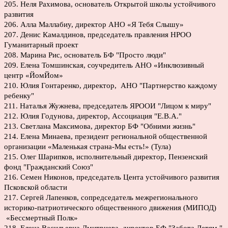
205. Неля Рахимова, основатель Открытой школы устойчивого
развития
206. Алла Маллабиу, директор АНО «Я Тебя Слышу»
207. Денис Камалдинов, председатель правления НРОО
Гуманитарный проект
208. Марина Рис, основатель БФ "Просто люди"
209. Елена Томшинская, соучредитель АНО «Инклюзивный
центр «ЙомЙом»
210. Юлия Гонтаренко, директор, АНО "Партнерство каждому
ребенку"
211. Наталья Жужнева, председатель ЯРООИ "Лицом к миру"
212. Юлия Годунова, директор, Ассоциация "Е.В.А."
213. Светлана Максимова, директор БФ "Обними жизнь"
214. Елена Минаева, президент региональной общественной
организации «Маленькая страна-Мы есть!» (Тула)
215. Олег Шарипков, исполнительный директор, Пензенский
фонд "Гражданский Союз"
216. Семен Никонов, председатель Цента устойчивого развития
Псковской области
217. Сергей Лапенков, сопредседатель межрегионального
историко-патриотического общественного движения (МИПОД)
«Бессмертный Полк»