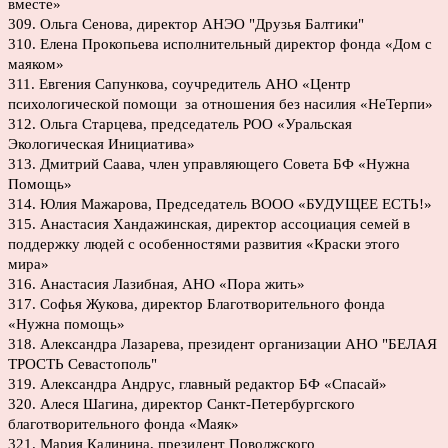
вместе»
309. Ольга Сенова, директор АНЭО "Друзья Балтики"
310. Елена Прокопьева исполнительный директор фонда «Дом с
маяком»
311. Евгения Сапункова, соучредитель АНО «Центр
психологической помощи за отношения без насилия «НеТерпи»
312. Ольга Старцева, председатель РОО «Уральская
Экологическая Инициатива»
313. Дмитрий Саава, член управляющего Совета БФ «Нужна
Помощь»
314. Юлия Мажарова, Председатель ВООО «БУДУЩЕЕ ЕСТЬ!»
315. Анастасия Хандажинская, директор ассоциация семей в
поддержку людей с особенностями развития «Краски этого
мира»
316. Анастасия Лазибная, АНО «Пора жить»
317. Софья Жукова, директор Благотворительного фонда
«Нужна помощь»
318. Александра Лазарева, президент организации АНО "БЕЛАЯ
ТРОСТЬ Севастополь"
319. Александра Андрус, главный редактор БФ «Спасай»
320. Алеся Шагина, директор Санкт-Петербургского
благотворительного фонда «Маяк»
321. Мария Калинина, президент Поволжского