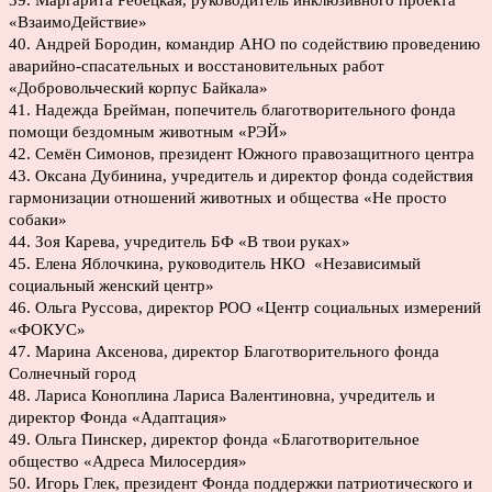
39. Маргарита Ребецкая, руководитель инклюзивного проекта
«ВзаимоДействие»
40. Андрей Бородин, командир АНО по содействию проведению
аварийно-спасательных и восстановительных работ
«Добровольческий корпус Байкала»
41. Надежда Брейман, попечитель благотворительного фонда
помощи бездомным животным «РЭЙ»
42. Семён Симонов, президент Южного правозащитного центра
43. Оксана Дубинина, учредитель и директор фонда содействия
гармонизации отношений животных и общества «Не просто
собаки»
44. Зоя Карева, учредитель БФ «В твои руках»
45. Елена Яблочкина, руководитель НКО «Независимый
социальный женский центр»
46. Ольга Руссова, директор РОО «Центр социальных измерений
«ФОКУС»
47. Марина Аксенова, директор Благотворительного фонда
Солнечный город
48. Лариса Коноплина Лариса Валентиновна, учредитель и
директор Фонда «Адаптация»
49. Ольга Пинскер, директор фонда «Благотворительное
общество «Адреса Милосердия»
50. Игорь Глек, президент Фонда поддержки патриотического и