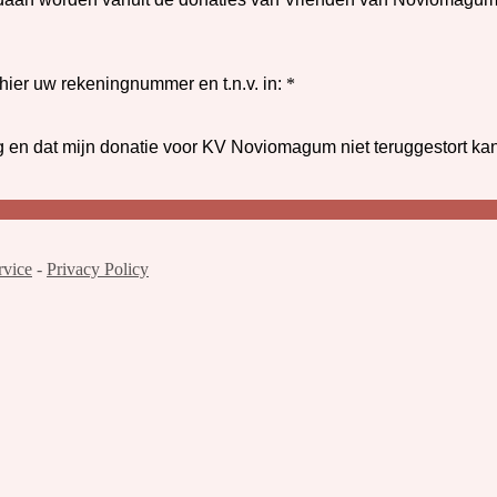
hier uw rekeningnummer en t.n.v. in:
*
ling en dat mijn donatie voor KV Noviomagum niet teruggestort k
rvice
-
Privacy Policy