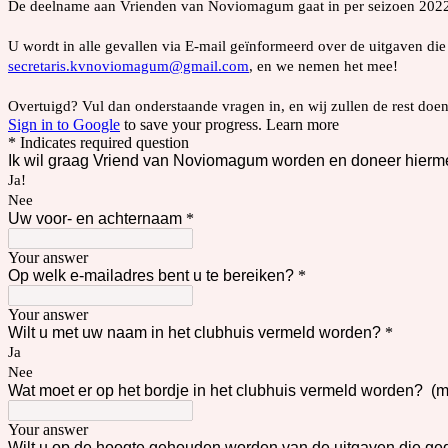
De deelname aan Vrienden van Noviomagum gaat in per seizoen 202
U wordt in alle gevallen via E-mail geïnformeerd over de uitgaven 
secretaris.kvnoviomagum@gmail.com
, en we nemen het mee!
Overtuigd? Vul dan onderstaande vragen in, en wij zullen de rest doen
Sign in to Google
to save your progress.
Learn more
* Indicates required question
Ik wil graag Vriend van Noviomagum worden en doneer hiermee
Ja!
Nee
Uw voor- en achternaam
*
Your answer
Op welk e-mailadres bent u te bereiken?
*
Your answer
Wilt u met uw naam in het clubhuis vermeld worden?
*
Ja
Nee
Wat moet er op het bordje in het clubhuis vermeld worden? (
Your answer
Wilt u op de hoogte gehouden worden van de uitgaven die g