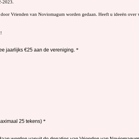
2-2023.
die door Vrienden van Noviomagum worden gedaan. Heeft u ideeën over
!
 jaarlijks €25 aan de vereniging.
*
maximaal 25 tekens)
*
edaan worden vanuit de donaties van Vrienden van Noviomagu