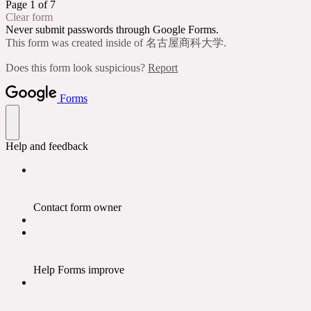
Page 1 of 7
Clear form
Never submit passwords through Google Forms.
This form was created inside of 名古屋商科大学.
Does this form look suspicious?
Report
Forms
Help and feedback
Contact form owner
Help Forms improve