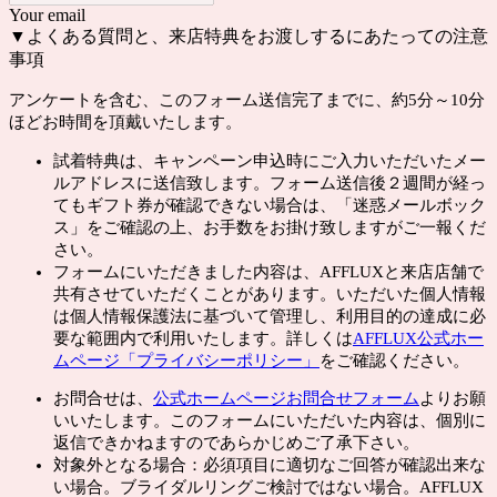
Your email
▼よくある質問と、来店特典を
お渡しするにあたっての注意
事項
アンケートを含む、このフォーム送信完了までに、約5分～10分
ほどお時間を頂戴いたします。
試着特典は、キャンペーン申込時にご入力いただいたメー
ルアドレスに送信致します。フォーム送信後２週間が経っ
てもギフト券が確認できない場合は、「迷惑メールボック
ス」をご確認の上、お手数をお掛け致しますがご一報くだ
さい。
フォームにいただきました内容は、AFFLUXと来店店舗で
共有させていただくことがあります。いただいた個人情報
は個人情報保護法に基づいて管理し、利用目的の達成に必
要な範囲内で利用いたします。詳しくは
AFFLUX公式ホー
ムページ「プライバシーポリシー」
をご確認ください。
お問合せは、
公式ホームページお問合せフォーム
よりお願
いいたします。このフォームにいただいた内容は、個別に
返信できかねますのであらかじめご了承下さい。
対象外となる場合：必須項目に適切なご回答が確認出来な
い場合。ブライダルリングご検討ではない場合。AFFLUX