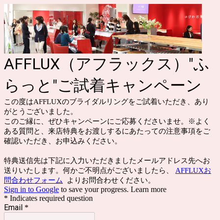
AFFLUX（アフラックス）"ふ
らっと"ご試着キャンペーン
この度はAFFLUXのブライダルリングをご試着いただき、あり
がとうございました。
このご縁に、ぜひキャンペーンにご応募くださいませ。
※
よく
ある質問と、来店特典を
お渡しするにあたっての注意事項をご
確認いただき、お申込みください。
特典送信先は下記に入力いただきましたメールアドレス先へお
送りいたします。何かご不明点がございましたら、
AFFLUXお
問合わせフォーム
よりお問合わせください。
Sign in to Google
to save your progress.
Learn more
* Indicates required question
Email
*