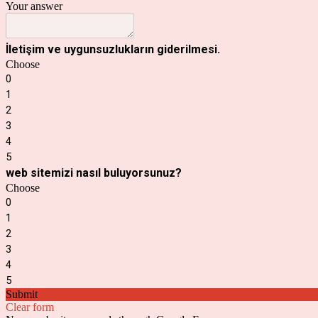
Your answer
İletişim ve uygunsuzlukların giderilmesi.
Choose
0
1
2
3
4
5
web sitemizi nasıl buluyorsunuz?
Choose
0
1
2
3
4
5
Submit
Clear form