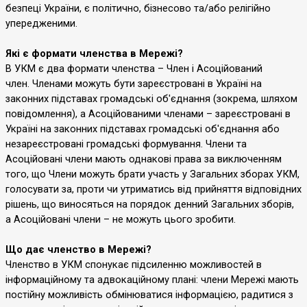
безпеці України, є політично, бізнесово та/або релігійно
упередженими.
Які є формати членства в Мережі?
В УКМ є два формати членства – Член і Асоційований
член. Членами можуть бути зареєстровані в Україні на
законних підставах громадські об'єднання (зокрема, шляхом
повідомлення), а Асоційованими членами – зареєстровані в
Україні на законних підставах громадські об'єднання або
незареєстровані громадські формування. Члени та
Асоційовані члени мають однакові права за виключенням
того, що Члени можуть брати участь у Загальних зборах УКМ,
голосувати за, проти чи утриматись від прийняття відповідних
рішень, що виносяться на порядок денний Загальних зборів,
а Асоційовані члени – не можуть цього зробити.
Що дає членство в Мережі?
Членство в УКМ спонукає підсиленню можливостей в
інформаційному та адвокаційному плані: члени Мережі мають
постійну можливість обмінюватися інформацією, радитися з