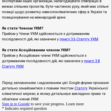
експертами інших організацій, налагоджувати співпрацю в
межах спільних проєктів, бути частиною руху, який має спільні
позиції щодо розвитку навколокліматичних сфер в Україні та
позиціонування на міжнародній арені.
Як стати Членом УКМ?
Прийом у Члени УКМ здійснюється з дотриманням
послідовності дій, які зазначені у
пункті 3.6 Статуту УКМ
.
Як стати Асоційованим членом УКМ?
Прийом у Асоційовані члени УКМ здійснюється з
дотриманням послідовності дій, які зазначені у
пункті 3.8
Статуту УКМ
.
Перед заповненням і надсиланням цієї Google-форми прохання
детально ознайомитися з повним текстом
Статуту
Української
кліматичної мережі, в якому детальніше викладено права та
обов'язки членів УКМ.
Sign in to Google
to save your progress.
Learn more
* Indicates required question