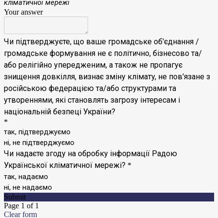
кліматичної мережі
Your answer
Чи підтверджуєте, що ваше громадське об'єднання /
громадське формування не є політично, бізнесово та/
або релігійно упередженим, а також не пропагує
знищення довкілля, визнає зміну клімату, не пов'язане з
російською федерацією та/або структурами та
утвореннями, які становлять загрозу інтересам і
національній безпеці України?
*
так, підтверджуємо
ні, не підтверджуємо
Чи надаєте згоду на обробку інформації Радою
Української кліматичної мережі?
*
так, надаємо
ні, не надаємо
Submit
Page 1 of 1
Clear form