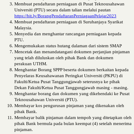
Membuat pendaftaran perniagaan di Pusat Teknousahawan 
Universiti (PTU)
secara dalam talian melalui pautan 
https://bit.ly/BorangPendaftaranPerniagaanPelajar2023
Membuat pendaftaran perniagaan di Suruhanjaya Syarikat 
Malaysia.
Menyedia dan menghantar rancangan perniagaan kepada 
PTU.
Mengemukakan status hutang dalaman dari sistem SMAP 
Mencetak dan menandatangani dokumen perjanjian pinjaman 
yang telah diluluskan oleh pihak Bank dan dokumen 
perakuan UTHM.
Menghantar Borang SPPP beserta dokumen berkaitan kepada 
Penyelaras Keusahawanan Peringkat Universiti (PKPU) di 
Fakulti/Ketua Pusat Tanggungjawab seterusnya ke pihak 
Dekan Fakulti/Ketua Pusat Tanggungjawab masing - masing.
Menghantar borang dan dokumen yang dikehendaki ke Pusat 
Teknousahawan Universiti (PTU).
Membayar kos pengurusan pinjaman yang dikenakan oleh 
pihak Bank.
Membayar balik pinjaman dalam tempoh yang ditetapkan oleh 
pihak Bank
 bermula pada bulan keempat (4) setelah menerima 
pinjaman
.