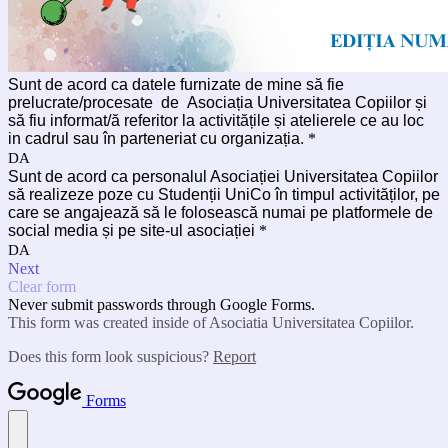
Sunt de acord ca datele furnizate de mine să fie
prelucrate/procesate de Asociația Universitatea Copiilor și
să fiu informat/ă referitor la activitățile și atelierele ce au loc
in cadrul sau în parteneriat cu organizația.
*
DA
Sunt de acord ca personalul Asociației Universitatea Copiilor
să realizeze poze cu Studenții UniCo în timpul activităților, pe
care se angajează să le folosească numai pe platformele de
social media și pe site-ul asociației
*
DA
Next
Clear form
Never submit passwords through Google Forms.
This form was created inside of Asociatia Universitatea Copiilor.
Does this form look suspicious?
Report
Forms