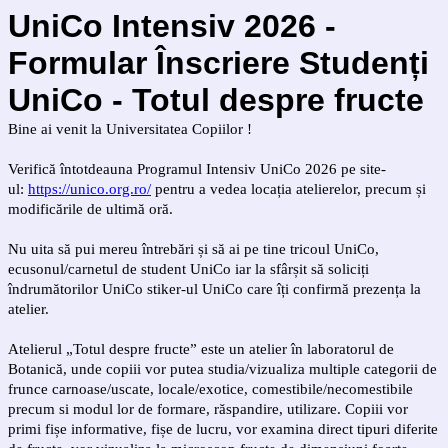
UniCo Intensiv 2026 -
Formular Înscriere Studenți
UniCo - Totul despre fructe
Bine ai venit la Universitatea Copiilor !
Verifică întotdeauna Programul Intensiv UniCo 2026 pe site-
ul:
https://unico.org.ro/
pentru a vedea locația atelierelor, precum și
modificările de ultimă oră.
Nu uita să pui mereu întrebări și să ai pe tine tricoul UniCo,
ecusonul/carnetul de student UniCo iar la sfârșit să soliciți
îndrumătorilor UniCo stiker-ul UniCo care îți confirmă prezența la
atelier.
Atelierul „Totul despre fructe”
este un atelier
în laboratorul de
Botanică, unde copiii vor putea studia/vizualiza multiple categorii de
frunce carnoase/uscate, locale/exotice, comestibile/necomestibile
precum si modul lor de formare, răspandire, utilizare.
Copiii vor
primi fișe informative, fișe de lucru, vor examina direct tipuri diferite