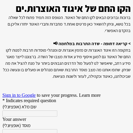
הקו החם של איגוד האוצרות.ים
ברוכות וברוכים הבאים לקו החם של האיגוד. הטופס הזה תמיד פתוח לכל שאלה
בכל נושא, וניתן להשאיר כאן פרטים ואחת.ד מחברות וחברי האיגוד יחזרו אליכן.ם
בהקדם האפשרי.
> קריאה דחופה - שדה התרבות במלחמה 📢
בתקופה הזו איגוד האוצרות.ים מזמין אוצרות.ים ומנהלי מוסדות תרבות לפנות לקו
החם של האיגוד גם למען איסוף מידע אודות מצבו של השדה.
ברצוננו לייצר מאגר
מידע רחב, שיאפשר לנו לפעול מול הדרגים הגבוהים ביותר על מנת להציל את מה
שניתן.
שתפו אותנו מה מצב מוסד התרבות שאתם מנהלים או פועלים בו ונעשה ככל
שביכולתנו, כאיגוד וכקהילה, לעזור ולשנות מציאות.
Sign in to Google
to save your progress.
Learn more
* Indicates required question
שם מלא (אופציונלי)
Your answer
מוסד (אופציונלי)